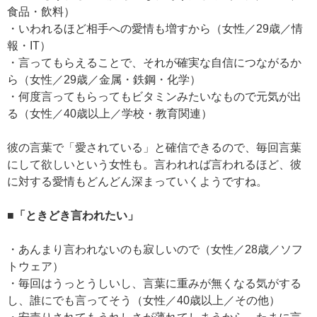
食品・飲料）
・いわれるほど相手への愛情も増すから（女性／29歳／情
報・IT）
・言ってもらえることで、それが確実な自信につながるか
ら（女性／29歳／金属・鉄鋼・化学）
・何度言ってもらってもビタミンみたいなもので元気が出
る（女性／40歳以上／学校・教育関連）
彼の言葉で「愛されている」と確信できるので、毎回言葉
にして欲しいという女性も。言われれば言われるほど、彼
に対する愛情もどんどん深まっていくようですね。
■「ときどき言われたい」
・あんまり言われないのも寂しいので（女性／28歳／ソフ
トウェア）
・毎回はうっとうしいし、言葉に重みが無くなる気がする
し、誰にでも言ってそう（女性／40歳以上／その他）