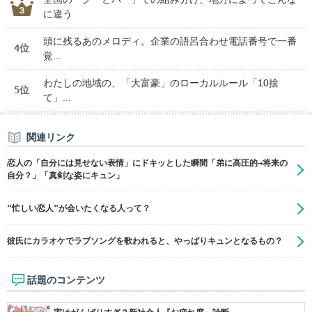
に違う
頭に残るあのメロディ。企業の語呂合わせ電話番号で一番
4位
覚...
わたしの地域の、「大富豪」のローカルルール「10捨
5位
て」...
関連リンク
恋人の「自分には見せない表情」にドキッとした瞬間「弟に高圧的→将来の
自分？」「真剣な姿にキュン」
"忙しい恋人"が会いたくなる人って？
彼氏にカラオケでラブソングを歌われると、やっぱりキュンとなるもの？
話題のコンテンツ