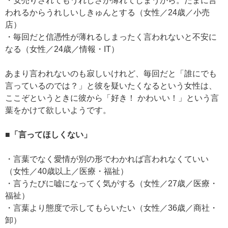
・安売りされてもうれしさが薄れてしまうから。たまに言
われるからうれしいしきゅんとする（女性／24歳／小売
店）
・毎回だと信憑性が薄れるしまったく言われないと不安に
なる（女性／24歳／情報・IT）
あまり言われないのも寂しいけれど、毎回だと「誰にでも
言っているのでは？」と彼を疑いたくなるという女性は、
ここぞというときに彼から「好き！ かわいい！」という言
葉をかけて欲しいようです。
■「言ってほしくない」
・言葉でなく愛情が別の形でわかれば言われなくていい
（女性／40歳以上／医療・福祉）
・言うたびに嘘になってく気がする（女性／27歳／医療・
福祉）
・言葉より態度で示してもらいたい（女性／36歳／商社・
卸）