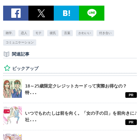
雑学.
恋人
モテ
彼氏
言葉
かわいい
付き合い
コミュニケーション
関連記事
ピックアップ
18～25歳限定クレジットカードって実際お得なの？
特...
PR
いつでもわたしは前を向く。「女の子の日」を前向きに♪
社...
PR