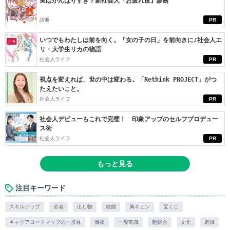
実はがんばりすぎ？新社会人『お疲れ度』診断
診断
PR
いつでもわたしは前を向く。「女の子の日」を前向きに♪社会人エ
リ・大学生リカの物語
社会人ライフ
PR
視点を変えれば、世の中は変わる。「Rethink PROJECT」がつ
たえたいこと。
社会人ライフ
PR
社会人デビューもこれで完璧！ 印象アップのセルフプロデュー
ス術
社会人ライフ
PR
もっと見る
注目キーワード
スキルアップ
若者
出し物
結婚
胸キュン
宝くじ
キャリアロードマップの一歩目
徹夜
一般常識
懇親会
文化
退職