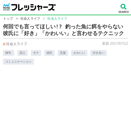
トップ
>
社会人ライフ
>
社会人ライフ
何回でも言ってほしい!? 釣った魚に餌をやらない
彼氏に「好き」「かわいい」と言わせるテクニック
更新:2017/07/12
社会人ライフ
雑学.
恋人
モテ
彼氏
言葉
かわいい
付き合い
コミュニケーション