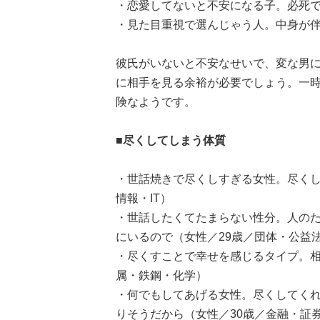
・恋愛してないと不安になる子。必死で
・見た目重視で選んじゃう人。中身が伴
彼氏がいないと不安なせいで、変な男
に相手を見る余裕が必要でしょう。一
険なようです。
■尽くしてしまう体質
・世話焼きで尽くしすぎる女性。尽くし
情報・IT）
・世話したくてたまらない性分。人の
にいるので（女性／29歳／団体・公益
・尽くすことで幸せを感じるタイプ。相
属・鉄鋼・化学）
・何でもしてあげる女性。尽くしてく
りそうだから（女性／30歳／金融・証