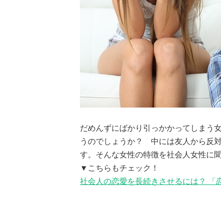
だめんずにばかり引っかかってしまう
うのでしょうか？ 中には友人から反
す。そんな女性の特徴を社会人女性に
▼こちらもチェック！
社会人の恋愛を長続きさせるには？ 「