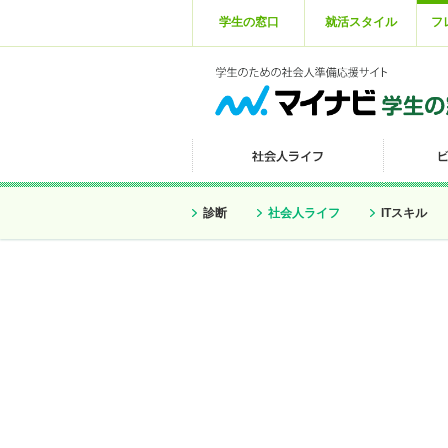
学生の窓口
就活スタイル
フ
診断
社会人ライフ
ITスキル