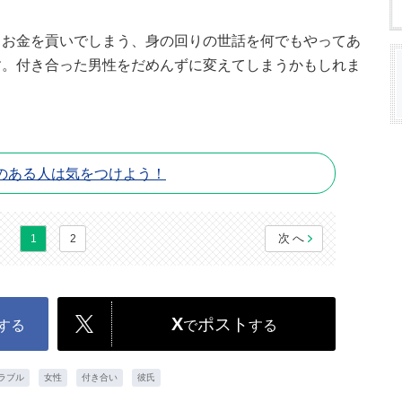
、お金を貢いでしまう、身の回りの世話を何でもやってあ
す。付き合った男性をだめんずに変えてしまうかもしれま
のある人は気をつけよう！
次へ
1
2
X
ポスト
する
で
する
ラブル
女性
付き合い
彼氏