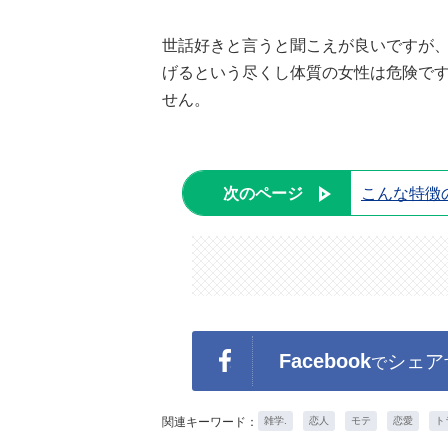
世話好きと言うと聞こえが良いですが
げるという尽くし体質の女性は危険で
せん。
次のページ
こんな特徴
Facebook
シェア
で
関連キーワード：
雑学.
恋人
モテ
恋愛
ト