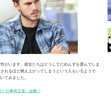
女性がいます。彼女たちはどうしてだめんずを選んでしま
対されるほど燃え上がってしまうという人もいるようで
聞いてみました。
恋と仕事両立度」診断！