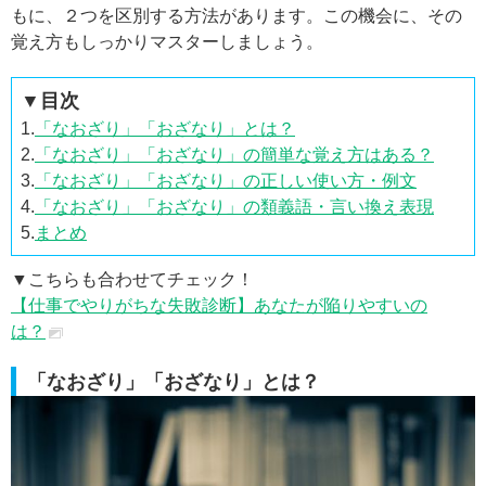
もに、２つを区別する方法があります。この機会に、その
覚え方もしっかりマスターしましょう。
▼目次
1.
「なおざり」「おざなり」とは？
2.
「なおざり」「おざなり」の簡単な覚え方はある？
3.
「なおざり」「おざなり」の正しい使い方・例文
4.
「なおざり」「おざなり」の類義語・言い換え表現
5.
まとめ
▼こちらも合わせてチェック！
【仕事でやりがちな失敗診断】あなたが陥りやすいの
は？
「なおざり」「おざなり」とは？