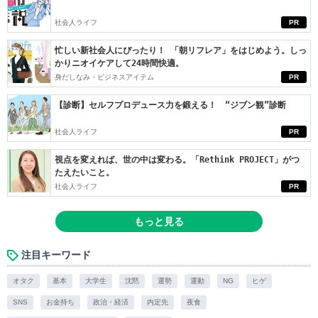
社会人ライフ
PR
忙しい新社会人にぴったり！ 「朝リフレア」をはじめよう。しっ
かりニオイケアして24時間快適。
身だしなみ・ビジネスアイテム
PR
【診断】セルフプロデュース力を鍛える！ “ジブン観”診断
社会人ライフ
PR
視点を変えれば、世の中は変わる。「Rethink PROJECT」がつ
たえたいこと。
社会人ライフ
PR
もっと見る
注目キーワード
オタク
基本
大学生
沈黙
運勢
運動
NG
ヒゲ
SNS
お金持ち
政治・経済
内定先
夜食