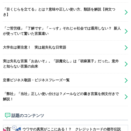
「目くじらを立てる」とは？意味や正しい使い方、類語を解説【例文つ
き】
「ご苦労様」「了解です」「～っす」それじゃ社会では通用しない？ 新人
が使っていて驚いた言葉遣い
大学生は要注意！ 実は超失礼な日常語
実は失礼な言葉「おあいそ」。「誤魔化し」は「胡麻菓子」だった。意外
と知らない言葉の由来
定番ビジネス敬語・ビジネスフレーズ一覧
「弊社」「当社」正しい使い分けは？メールなどの書き言葉を例文付きで
解説！
話題のコンテンツ
ウワサの真実がここにある！？ クレジットカードの都市伝説