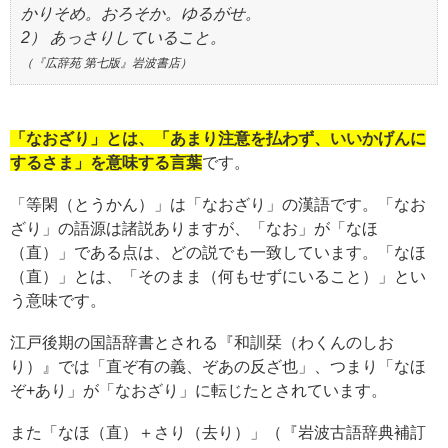
かりそめ。おろそか。ゆるがせ。
2） あっさりしていること。
（『広辞苑 第七版』岩波書店）
「なおざり」とは、「あまり注意を払わず、いいかげんに
するさま」を意味する言葉
です。
「等閑（とうかん）」は「なおざり」の漢語です。「なお
ざり」の語源は諸説ありますが、「なお」が「なほ
（直）」である点は、どの説でも一致しています。「なほ
（直）」とは、「そのまま（何もせずにいること）」とい
う意味です。
江戸後期の国語辞書とされる『和訓栞（わくんのしお
り）』では「直ぞ有の義、ぞあの反ざ也」、つまり「なほ
ぞ+あり」が「なおざり」に転じたとされています。
また「なほ（直）＋さり（去り）」（『岩波古語辞典補訂