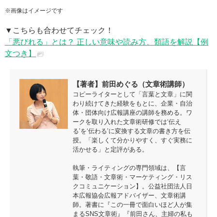
※画像はイメージです
▼こちらも合わせてチェック！
「悪びれる」とは？ 正しい意味や読み方、類語を解説【例
文つき】
【著者】前田めぐる（文章術講師）
コピーライターとして「言葉と文章」に関
わり続けてきた経験をもとに、企業・自治
体・団体向け広報講座の講師を務める。ワ
ークを取り入れた文章術研修では‘伝え
る’を‘伝わる’に変換する文章の書き方を伝
授。「楽しくて分かりやすく、すぐ実務に
活かせる」と定評がある。
執筆・ライティングの専門領域は、【言
葉・敬語・文章術・マーケティング・リス
クコミュニケーション】。公益社団法人日
本広報協会広報アドバイザー、文章術講
師。著書に『この一冊で面白いほど人が集
まるSNS文章術』『前田さん、主婦の私も