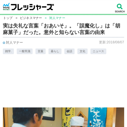
トップ
>
ビジネスマナー
>
対人マナー
実は失礼な言葉「おあいそ」。「誤魔化し」は「胡
麻菓子」だった。意外と知らない言葉の由来
更新:2018/08/07
対人マナー
雑学.
一般常識
言葉
暮らし
会話
文化
ニュース