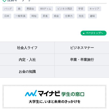
バッグ
曲
懇親会
BSディム
ビジネス用語
学習
キャリア
日本
一般常識
時短
昇進
税金
仕事力
先生
趣味
ページトップへ
社会人ライフ
ビジネスマナー
内定・入社
卒業・卒業旅行
お金の知識