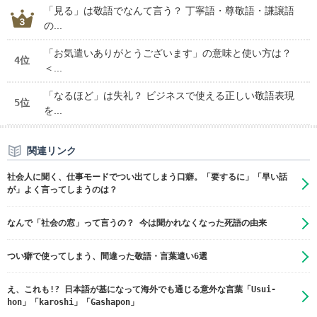
「見る」は敬語でなんて言う？ 丁寧語・尊敬語・謙譲語
の...
「お気遣いありがとうございます」の意味と使い方は？
4位
＜...
「なるほど」は失礼？ ビジネスで使える正しい敬語表現
5位
を...
関連リンク
社会人に聞く、仕事モードでつい出てしまう口癖。「要するに」「早い話
が」よく言ってしまうのは？
なんで「社会の窓」って言うの？ 今は聞かれなくなった死語の由来
つい癖で使ってしまう、間違った敬語・言葉遣い6選
え、これも!? 日本語が基になって海外でも通じる意外な言葉「Usui-
hon」「karoshi」「Gashapon」