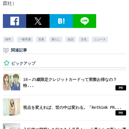
図社）
雑学.
一般常識
言葉
暮らし
会話
文化
ニュース
関連記事
ピックアップ
18～25歳限定クレジットカードって実際お得なの？
特...
PR
視点を変えれば、世の中は変わる。「Rethink PR...
PR