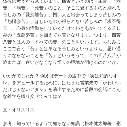
仏教の考えから来ています。四苦というのは「生苦」「老
苦」「病苦」「死苦」のこと。そこに愛するものと別れる
苦しみの「愛別離苦」、憎い人と出会ってしまう苦しみの
「怨憎会苦」、ほしいものが得られない苦しみの「求不得
苦」、心身の活動をしているだけでわきあがってくる苦し
みの「五蘊盛苦」を加えて八苦となります。つまり、四苦
八苦とは人の「すべての苦」のことをいいます。ちなみに
ここで言う「苦」とは単なる苦しみというよりも、思い通
りにならないことを「苦」というそうで、この四苦八苦が
静まれば、迷いがなくなり悟りの境地が開けるのだとか。
いかがでしたか？ 例えばデートの途中で「実は知的なオ
レ」をアピールするために、はたまた営業先で「かわいい
だけじゃないアタシ」を演出するために普段の会話にこん
な雑学を織り交ぜてみては？
文・オリスリス
参考：知っているようで知らない知識（松本健太郎著：彩