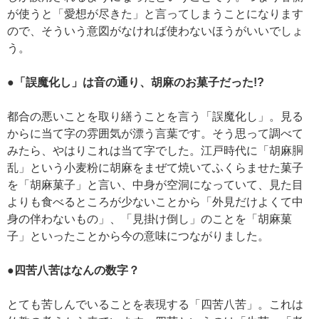
が使うと「愛想が尽きた」と言ってしまうことになります
ので、そういう意図がなければ使わないほうがいいでしょ
う。
●「誤魔化し」は音の通り、胡麻のお菓子だった!?
都合の悪いことを取り繕うことを言う「誤魔化し」。見る
からに当て字の雰囲気が漂う言葉です。そう思って調べて
みたら、やはりこれは当て字でした。江戸時代に「胡麻胴
乱」という小麦粉に胡麻をまぜて焼いてふくらませた菓子
を「胡麻菓子」と言い、中身が空洞になっていて、見た目
よりも食べるところが少ないことから「外見だけよくて中
身の伴わないもの」、「見掛け倒し」のことを「胡麻菓
子」といったことから今の意味につながりました。
●四苦八苦はなんの数字？
とても苦しんでいることを表現する「四苦八苦」。これは