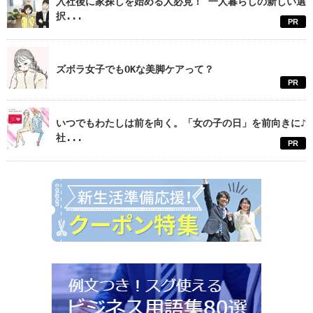
入社後に家探しを始める人必見！ 一人暮らしの新しい選
択...
PR
ズボラ女子でもOKな美脚ケアって？
PR
いつでもわたしは前を向く。「女の子の日」を前向きに♪
社...
PR