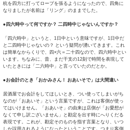
杭を四方に打ってロープを張るようになったので、四角に
なりましたが名前は「リング」のままでした。
●四六時中って何ですか？ 二四時中じゃないんですか？
「四六時中」というと、1日中という意味ですが、1日中だ
と二四時中じゃないの？ という疑問が湧いてきます。これ
は簡単なからくりで、四×六＝二十四なので、四六時中とい
います。ちなみに、昔、まだ干支の12刻で時間を表現して
いたときには「二六時中」と言っていたのだとか。
●お会計のとき「おかみさん！ おあいそで」は大間違い
居酒屋でお会計をしてほしいとき、つい使ってしまいがち
なのが「おあいそ」という言葉ですが、これは客側が使っ
てはいけません。「おあいそ」の由来は店側が「お愛想が
なくて申し訳ございません」と勘定を出す時にへりくだる
表現です。これが、勘定そのものを指す言葉となり、いつ
しか誤用されるようになったということです。つまり客側