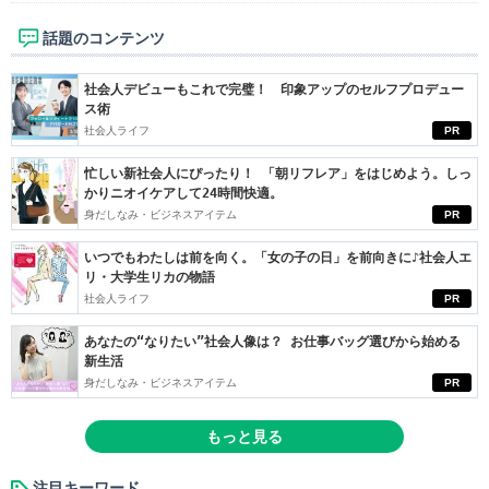
話題のコンテンツ
社会人デビューもこれで完璧！ 印象アップのセルフプロデュー
ス術
社会人ライフ
PR
忙しい新社会人にぴったり！ 「朝リフレア」をはじめよう。しっ
かりニオイケアして24時間快適。
身だしなみ・ビジネスアイテム
PR
いつでもわたしは前を向く。「女の子の日」を前向きに♪社会人エ
リ・大学生リカの物語
社会人ライフ
PR
あなたの“なりたい”社会人像は？ お仕事バッグ選びから始める
新生活
身だしなみ・ビジネスアイテム
PR
もっと見る
注目キーワード