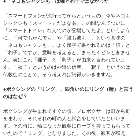
●「ネコもシャクシも」は猫と杓子ではなかった
「スマートフォンが流行ってからというもの、今やネコも
シャクシも『スマート』だよなあ、この間なんてついに
『スマートトイレ』なんてのが登場してたよ」というよう
に、「何でもかんでも」や「誰も彼も」、という意味の
「ネコもシャクシも」。よく漢字で書かれるのは「猫」と
「杓子」ですが、意味を考えると、まったくピンときませ
ん。実はこれ「禰子」と「釈子」が由来と言われていま
す。「禰子」というのは神道の信者、「釈子」というのは
仏教徒のことで、そう考えれば納得がいきますね。
●ボクシングの「リング」、四角いのにリング（輪）と言う
のはなぜ？
ボクシングが生まれてすぐの頃、プロボクサーは町から町
をまわり、それぞれの町の人と試合をしていたといいま
す。その時に、輪になった観客にロープを持ってもらって
いたので「リング」となりました。その後、観客が増え、