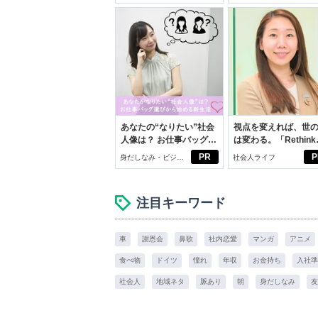
イケアして24時間快
スアイテム
あなたの“なりたい”社会
視点を変えれば、世
人像は？ お仕事バッグ選
は変わる。「Rethink
びから始める新生活
PROJECT」がつた
PR
P
身だしなみ・ビジネ
社会人ライフ
いこと。
スアイテム
注目キーワード
車
謝恩会
鼻歌
社内恋愛
マンガ
アニメ
食べ物
ドイツ
憧れ
年収
お金持ち
入社準
社会人
地域ネタ
脈あり
朝
身だしなみ
友