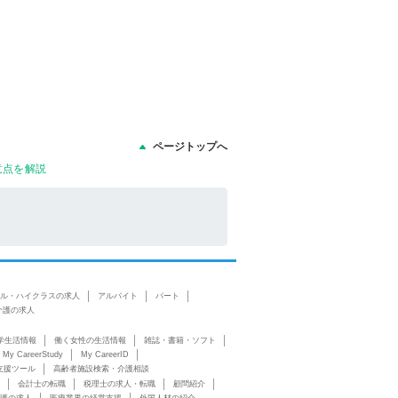
ページトップへ
注意点を解説
ル・ハイクラスの求人
アルバイト
パート
介護の求人
学生活情報
働く女性の生活情報
雑誌・書籍・ソフト
My CareerStudy
My CareerID
支援ツール
高齢者施設検索・介護相談
会計士の転職
税理士の求人・転職
顧問紹介