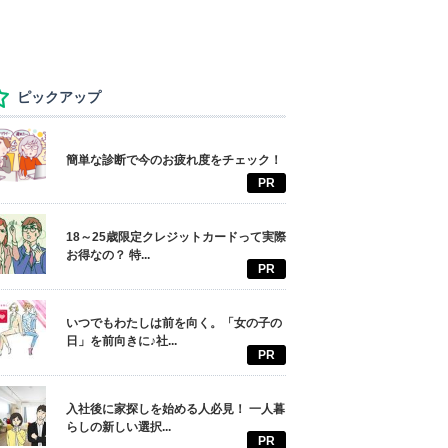
ピックアップ
簡単な診断で今のお疲れ度をチェック！
PR
18～25歳限定クレジットカードって実際
お得なの？ 特...
PR
いつでもわたしは前を向く。「女の子の
日」を前向きに♪社...
PR
入社後に家探しを始める人必見！ 一人暮
らしの新しい選択...
PR