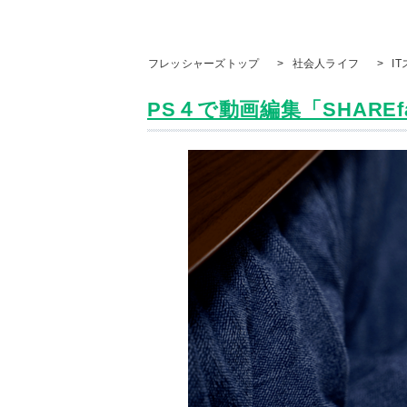
フレッシャーズトップ
>
社会人ライフ
>
I
PS４で動画編集「SHAREfac