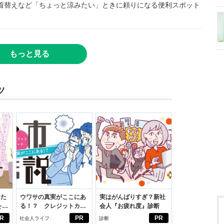
着替えなど「ちょっと涼みたい」ときに頼りになる便利スポット
もっと見る
ツ
った
ウワサの真実がここにあ
実はがんばりすぎ？新社
をは
る！？ クレジットカー
会人『お疲れ度』診断
ニオ
ドの都市伝説
R
PR
PR
社会人ライフ
診断