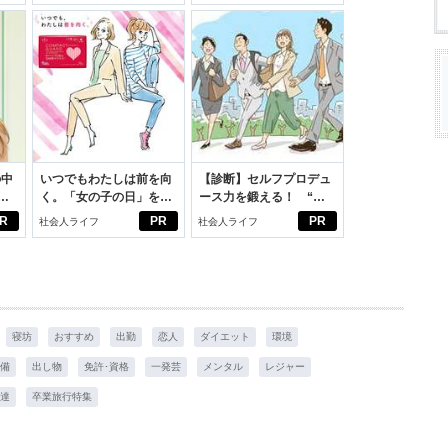
適。
の中
いつでもわたしは前を向
【診断】セルフプロデュ
く。「女の子の日」を前
ース力を鍛える！ “ジ
えた
向きに♪社会人エリ・大
ブン観”診断
R
PR
PR
社会人ライフ
社会人ライフ
学生リカの物語
寝坊
おすすめ
出勤
恋人
ダイエット
環境
備
出し物
免許･資格
一発芸
メンタル
レジャー
達
卒業旅行特集