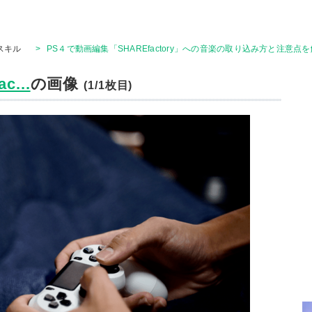
Tスキル
>
PS４で動画編集「SHAREfactory」への音楽の取り込み方と注意点
...
の画像
(1/1枚目)