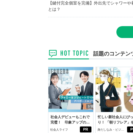
【鍵付完全個室を完備】外出先でシャワーや
とは？
話題のコンテン
社会人デビューもこれで
忙しい新社会人にぴ
完璧！ 印象アップのセ
り！ 「朝リフレア」
ルフプロデュース術
じめよう。しっかり
PR
P
社会人ライフ
身だしなみ・ビジネ