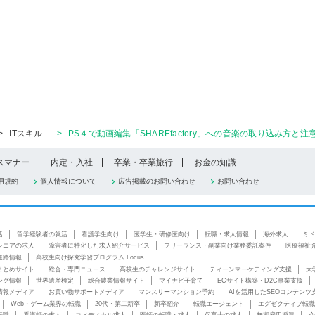
>
ITスキル
>
PS４で動画編集「SHAREfactory」への音楽の取り込み方と
スマナー
内定・入社
卒業・卒業旅行
お金の知識
用規約
個人情報について
広告掲載のお問い合わせ
お問い合わせ
活
留学経験者の就活
看護学生向け
医学生・研修医向け
転職・求人情報
海外求人
ミド
シニアの求人
障害者に特化した求人紹介サービス
フリーランス・副業向け業務委託案件
医療福祉
進路情報
高校生向け探究学習プログラム Locus
まとめサイト
総合・専門ニュース
高校生のチャレンジサイト
ティーンマーケティング支援
大
ング情報
世界遺産検定
総合農業情報サイト
マイナビ子育て
ECサイト構築・D2C事業支援
情報メディア
お買い物サポートメディア
マンスリーマンション予約
AIを活用したSEOコンテンツ
Web・ゲーム業界の転職
20代・第二新卒
新卒紹介
転職エージェント
エグゼクティブ転職