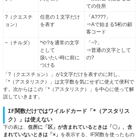
ての住所
?（クエスチ
任意の 1 文字だけ
「A????」
ョン）
を表す
⇒Aで始まる5桁の顧
客コード
~（チルダ）
*や?を通常の文字
「~?」
として
⇒普通の文字として
扱いたい時に前に
の?
つける
「?（クエスチョン）」が1文字だけを表すのに対し、
「*（アスタリスク）」は文字数を気にせずに使えて便利で
す。次からはこの「*（アスタリスク）」を中心に使って解
説していきます。
IF関数だけではワイルドカード「*（アスタリス
ク）」は使えない
下の表は、
住所に「区」が含まれているときは「〇」、含
まれていないときは「×」
を表示する、IF関数を使ったもの