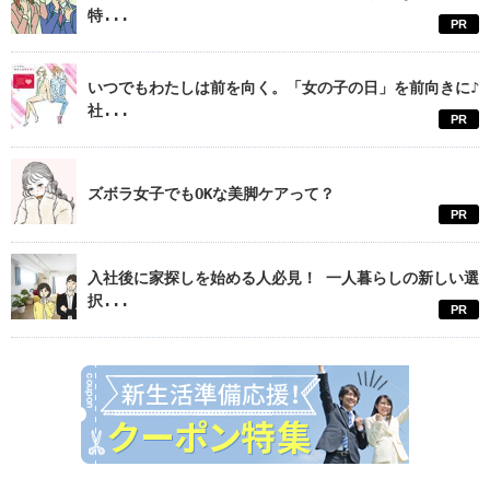
特...
PR
いつでもわたしは前を向く。「女の子の日」を前向きに♪
社...
PR
ズボラ女子でもOKな美脚ケアって？
PR
入社後に家探しを始める人必見！ 一人暮らしの新しい選
択...
PR