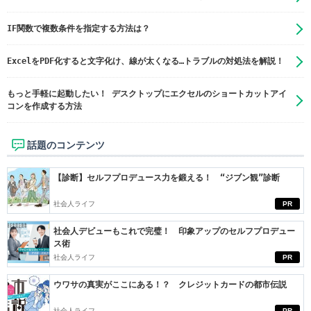
IF関数で複数条件を指定する方法は？
ExcelをPDF化すると文字化け、線が太くなる…トラブルの対処法を解説！
もっと手軽に起動したい！ デスクトップにエクセルのショートカットアイ
コンを作成する方法
話題のコンテンツ
【診断】セルフプロデュース力を鍛える！ “ジブン観”診断
社会人ライフ
PR
社会人デビューもこれで完璧！ 印象アップのセルフプロデュー
ス術
社会人ライフ
PR
ウワサの真実がここにある！？ クレジットカードの都市伝説
社会人ライフ
PR