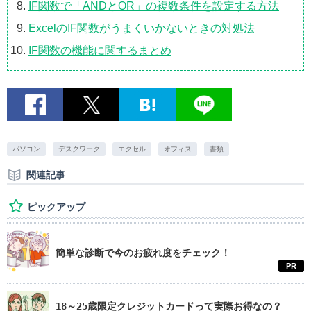
IF関数で「ANDとOR」の複数条件を設定する方法
ExcelのIF関数がうまくいかないときの対処法
IF関数の機能に関するまとめ
パソコン
デスクワーク
エクセル
オフィス
書類
関連記事
ピックアップ
簡単な診断で今のお疲れ度をチェック！
PR
18～25歳限定クレジットカードって実際お得なの？