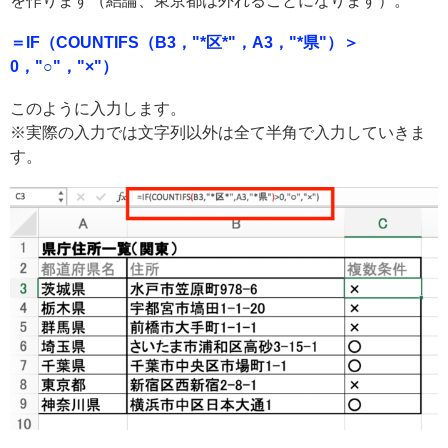
を作ります（結論、東京都は外れることになります）。
＝IF（COUNTIFS（B3，"*区*"，A3，"*県"）＞
0，"○"，"×"）
このように入力します。
※実際の入力では文字列以外は全て半角で入力していきま
す。