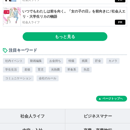
いつでもわたしは前を向く。「女の子の日」を前向きに♪社会人エ
リ・大学生リカの物語
社会人ライフ
PR
もっと見る
注目キーワード
社内イベント
動画編集
お金持ち
特撮
残業
貯金
カメラ
学生生活
老後
育児
光熱費
草食系
失恋
コミュニケーション
会社のルール
ページトップへ
社会人ライフ
ビジネスマナー