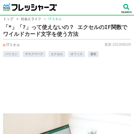
トップ
>
社会人ライフ
>
ITスキル
「*」「?」って使えないの？ エクセルのIF関数で
ワイルドカード文字を使う方法
更新:2023/06/26
ITスキル
パソコン
デスクワーク
エクセル
オフィス
書類