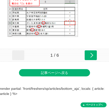
1 / 6
記事ページへ戻る
render partial: 'front/freshers/sp/articles/bottom_aja', locals: { article:
article } %>
ページトップへ