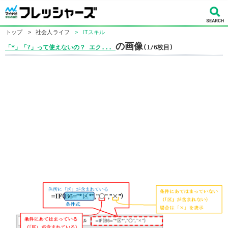
トップ
>
社会人ライフ
>
ITスキル
の画像
「*」「?」って使えないの？ エク...
(1/6枚目)