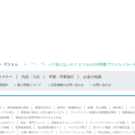
>
ITスキル
>
「*」「?」って使えないの？ エクセルのIF関数でワイルドカー
スマナー
内定・入社
卒業・卒業旅行
お金の知識
用規約
個人情報について
広告掲載のお問い合わせ
お問い合わせ
活
留学経験者の就活
看護学生向け
医学生・研修医向け
転職・求人情報
海外求人
ミド
シニアの求人
障害者に特化した求人紹介サービス
フリーランス・副業向け業務委託案件
医療福祉
進路情報
高校生向け探究学習プログラム Locus
まとめサイト
総合・専門ニュース
高校生のチャレンジサイト
ティーンマーケティング支援
大
ング情報
世界遺産検定
総合農業情報サイト
マイナビ子育て
ECサイト構築・D2C事業支援
情報メディア
お買い物サポートメディア
マンスリーマンション予約
AIを活用したSEOコンテンツ