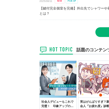
2025/08/11
【鍵付完全個室を完備】外出先でシャワーや
とは？
話題のコンテン
社会人デビューもこれで
実はがんばりすぎ？
完璧！ 印象アップのセ
会人『お疲れ度』診