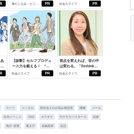
じめよう。しっかりニオ
向きに♪社会人エリ・大
R
PR
PR
身だしなみ・ビジネ
社会人ライフ
イケアして24時間快適。
学生リカの物語
スアイテム
にあ
【診断】セルフプロデュ
視点を変えれば、世の中
カー
ース力を鍛える！ “ジ
は変わる。「Rethink
ブン観”診断
PROJECT」がつたえた
R
PR
PR
社会人ライフ
社会人ライフ
いこと。
スーツ
メンタル
新社会人のお悩み相談室
職種
メール
社内イベント
SNS
カラオケ
モヤモヤバスターズ
拡散
免許･資格
書き方
金融資産
会話