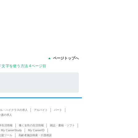
ページトップへ
ド文字を使う方法 4ページ目
ル・ハイクラスの求人
アルバイト
パート
介護の求人
学生活情報
働く女性の生活情報
雑誌・書籍・ソフト
My CareerStudy
My CareerID
支援ツール
高齢者施設検索・介護相談