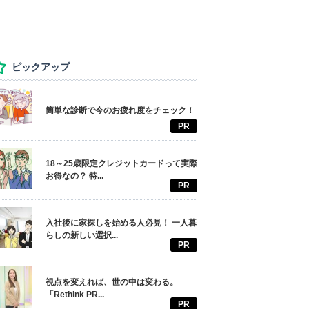
ピックアップ
簡単な診断で今のお疲れ度をチェック！
PR
18～25歳限定クレジットカードって実際
お得なの？ 特...
PR
入社後に家探しを始める人必見！ 一人暮
らしの新しい選択...
PR
視点を変えれば、世の中は変わる。
「Rethink PR...
PR