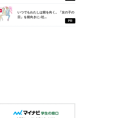
いつでもわたしは前を向く。「女の子の
日」を前向きに♪社...
PR