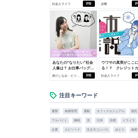
ルフプロデュース術
PR
P
社会人ライフ
診断
あなたの“なりたい”社会
ウワサの真実がここ
人像は？ お仕事バッグ選
る！？ クレジット
びから始める新生活
ドの都市伝説
PR
P
身だしなみ・ビジネ
社会人ライフ
スアイテム
注目キーワード
運勢
体調管理
運動
オフィスカジュアル
彼氏
アルバイト
睡眠
音
日本
目標
イライラ
企業
エピソード
生き方コンパス
ゆとり
秘密