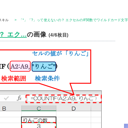
Tスキル
>
「*」「?」って使えないの？ エクセルのIF関数でワイルドカード文字
エク...
の画像
(4/6枚目)