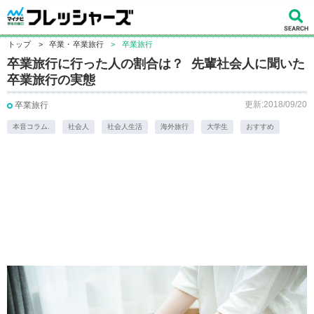
トップ
>
卒業・卒業旅行
>
卒業旅行
卒業旅行に行った人の割合は？ 先輩社会人に聞いた
卒業旅行の実態
更新:2018/09/20
卒業旅行
本音コラム.
社会人
社会人生活
海外旅行
大学生
おすすめ