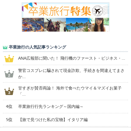
卒業旅行の人気記事ランキング
ANA広報部に聞いた！ 飛行機のファースト・ビジネス・...
警官コスプレに騙されて現金詐欺、手続きを間違えてまさ
か...
甘すぎが賛否両論！ 海外で食べたウマイ＆マズイお菓子
「...
4位
卒業旅行行先ランキング～国内編～
5位
【旅で見つけた私の宝物】イタリア編