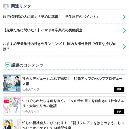
関連リンク
旅行代理店の人に聞く「早めに準備！ 学生旅行のポイント」
【先輩たちに聞いた！】イマドキ卒業式の実態調査
おすすめ卒業旅行の行き先ランキング！ 国内＆海外旅行で必要な持ち物
は？
話題のコンテンツ
社会人デビューもこれで完璧！ 印象アップのセルフプロデュー
ス術
社会人ライフ
PR
いつでもわたしは前を向く。「女の子の日」を前向きに♪社会人エ
リ・大学生リカの物語
社会人ライフ
PR
忙しい新社会人にぴったり！ 「朝リフレア」をはじめよう。しっ
かりニオイケアして24時間快適。