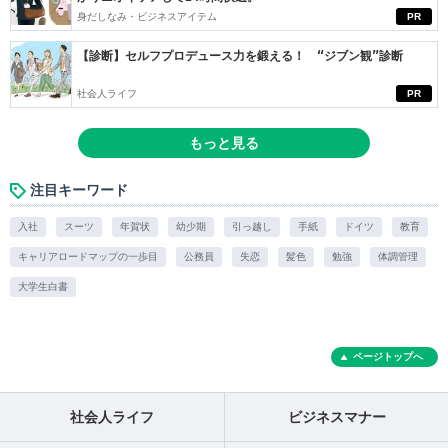
身だしなみ・ビジネスアイテム
PR
【診断】セルフプロデュース力を鍛える！ “ジブン観”診断
社会人ライフ
PR
もっと見る
注目キーワード
入社
スーツ
年賀状
幼少期
引っ越し
手紙
ドイツ
教育
キャリアロードマップの一歩目
公務員
失恋
髪色
勉強
体調管理
大学生白書
ページトップへ
社会人ライフ
ビジネスマナー