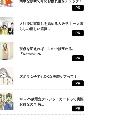
簡単な診断で今のお疲れ度をチェック！
PR
入社後に家探しを始める人必見！ 一人暮
らしの新しい選択...
PR
視点を変えれば、世の中は変わる。
「Rethink PR...
PR
ズボラ女子でもOKな美脚ケアって？
PR
18～25歳限定クレジットカードって実際
お得なの？ 特...
PR