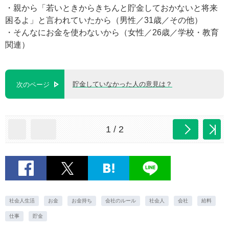
・親から「若いときからきちんと貯金しておかないと将来
困るよ」と言われていたから（男性／31歳／その他）
・そんなにお金を使わないから（女性／26歳／学校・教育
関連）
貯金していなかった人の意見は？
次のページ
1 / 2
社会人生活
お金
お金持ち
会社のルール
社会人
会社
給料
仕事
貯金