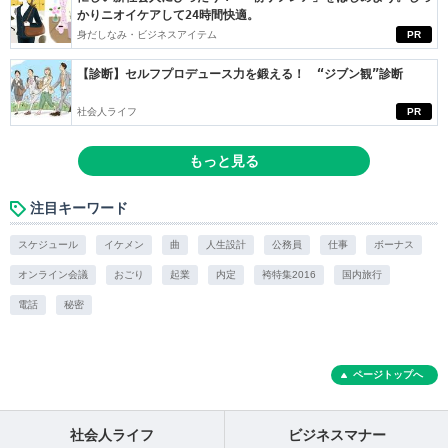
かりニオイケアして24時間快適。
身だしなみ・ビジネスアイテム
PR
【診断】セルフプロデュース力を鍛える！ “ジブン観”診断
社会人ライフ
PR
もっと見る
注目キーワード
スケジュール
イケメン
曲
人生設計
公務員
仕事
ボーナス
オンライン会議
おごり
起業
内定
袴特集2016
国内旅行
電話
秘密
ページトップへ
社会人ライフ
ビジネスマナー