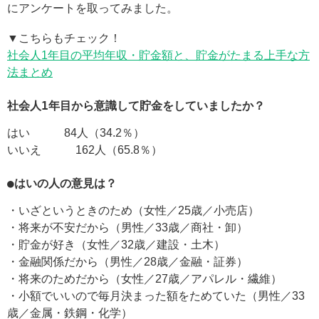
にアンケートを取ってみました。
▼こちらもチェック！
社会人1年目の平均年収・貯金額と、貯金がたまる上手な方
法まとめ
社会人1年目から意識して貯金をしていましたか？
はい 84人（34.2％）
いいえ 162人（65.8％）
●はいの人の意見は？
・いざというときのため（女性／25歳／小売店）
・将来が不安だから（男性／33歳／商社・卸）
・貯金が好き（女性／32歳／建設・土木）
・金融関係だから（男性／28歳／金融・証券）
・将来のためだから（女性／27歳／アパレル・繊維）
・小額でいいので毎月決まった額をためていた（男性／33
歳／金属・鉄鋼・化学）