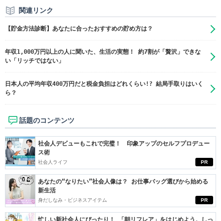
関連リンク
【貯金方法診断】あなたに合ったおすすめの貯め方は？
年収1,000万円以上の人に聞いた、生活の実態！ 約7割が「贅沢」できな
い「リッチではない」
日本人の平均年収400万円だと税金負担はどれくらい!? 結局手取りはいく
ら？
話題のコンテンツ
社会人デビューもこれで完璧！ 印象アップのセルフプロデュー
ス術
社会人ライフ
PR
あなたの“なりたい”社会人像は？ お仕事バッグ選びから始める
新生活
身だしなみ・ビジネスアイテム
PR
忙しい新社会人にぴったり！ 「朝リフレア」をはじめよう。しっ