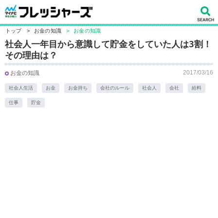
トップ
>
お金の知識
>
お金の知識
社会人一年目から意識して貯金をしていた人は3割！
その理由は？
2017/03/16
お金の知識
社会人生活
お金
お金持ち
会社のルール
社会人
会社
給料
仕事
貯金