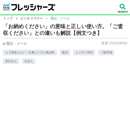
トップ
>
ビジネスマナー
>
電話・メール
「お納めください」の意味と正しい使い方。「ご査
収ください」との違いも解説【例文つき】
更新:2024/08/09
電話・メール
もう間違えない！定番ビジネス敬語集
敬語
ビジネス用語
一般常識
新社会人
社会人