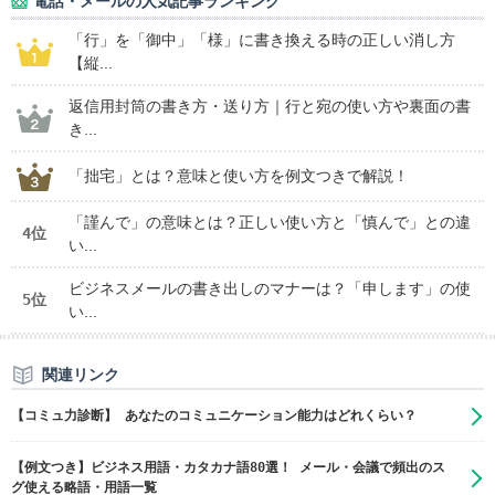
電話・メールの人気記事ランキング
「行」を「御中」「様」に書き換える時の正しい消し方
【縦...
返信用封筒の書き方・送り方｜行と宛の使い方や裏面の書
き...
「拙宅」とは？意味と使い方を例文つきで解説！
「謹んで」の意味とは？正しい使い方と「慎んで」との違
4位
い...
ビジネスメールの書き出しのマナーは？「申します」の使
5位
い...
関連リンク
【コミュ力診断】 あなたのコミュニケーション能力はどれくらい？
【例文つき】ビジネス用語・カタカナ語80選！ メール・会議で頻出のス
グ使える略語・用語一覧