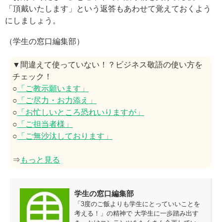
「頂戴いたします」という返答もあわせて覚えておくよう
にしましょう。
（学生の窓口編集部）
▼間違えて使っていない！？ビジネス敬語の使い方を
チェック！
○
「ご教示願います」
○
「ご尽力・お力添え」
○
「お忙しいところ恐れいりますが」
○
「ご担当者様」
○
「ご無沙汰しております」
⇒
もっと見る
学生の窓口編集部
「3度のご飯よりも学生にとっていいことを
考える！」の精神で 大学生に一歩踏み出す