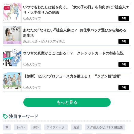
いつでもわたしは前を向く。「女の子の日」を前向きに♪社会人エ
リ・大学生リカの物語
社会人ライフ
PR
あなたの“なりたい”社会人像は？ お仕事バッグ選びから始める
新生活
身だしなみ・ビジネスアイテム
PR
ウワサの真実がここにある！？ クレジットカードの都市伝説
社会人ライフ
PR
【診断】セルフプロデュース力を鍛える！ “ジブン観”診断
社会人ライフ
PR
もっと見る
注目キーワード
車
トイレ
海外
ライフハック.
お酒
スグ使えるビジネス用語集