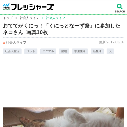
トップ
>
社会人ライフ
>
社会人ライフ
おててがくにっ！「くにっとなーず祭」に参加した
ネコさん 写真10枚
更新:2017/03/16
社会人ライフ
社会人生活
ペット
アニマル
動物
学生生活
新生活
犬