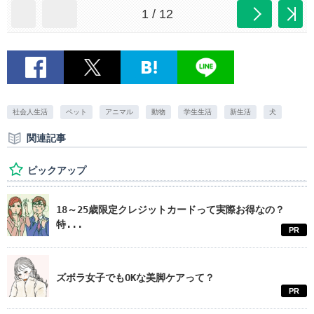
1 / 12
社会人生活
ペット
アニマル
動物
学生生活
新生活
犬
関連記事
ピックアップ
18～25歳限定クレジットカードって実際お得なの？
特...
PR
ズボラ女子でもOKな美脚ケアって？
PR