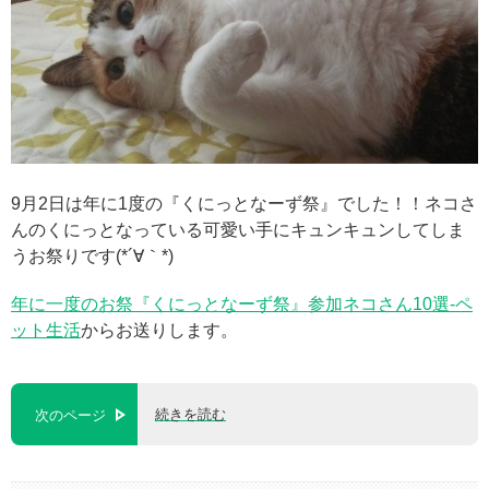
9月2日は年に1度の『くにっとなーず祭』でした！！ネコさ
んのくにっとなっている可愛い手にキュンキュンしてしま
うお祭りです(*´∀｀*)
年に一度のお祭『くにっとなーず祭』参加ネコさん10選-ペ
ット生活
からお送りします。
続きを読む
次のページ