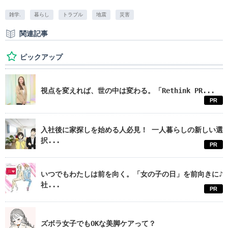
雑学.
暮らし
トラブル
地震
災害
関連記事
ピックアップ
視点を変えれば、世の中は変わる。「Rethink PR...
PR
入社後に家探しを始める人必見！ 一人暮らしの新しい選
択...
PR
いつでもわたしは前を向く。「女の子の日」を前向きに♪
社...
PR
ズボラ女子でもOKな美脚ケアって？