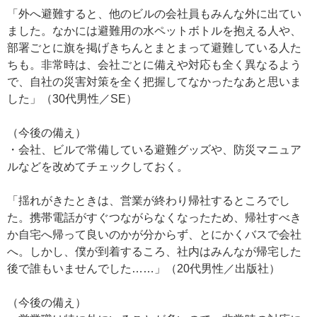
「外へ避難すると、他のビルの会社員もみんな外に出てい
ました。なかには避難用の水ペットボトルを抱える人や、
部署ごとに旗を掲げきちんとまとまって避難している人た
ちも。非常時は、会社ごとに備えや対応も全く異なるよう
で、自社の災害対策を全く把握してなかったなあと思いま
した」（30代男性／SE）
（今後の備え）
・会社、ビルで常備している避難グッズや、防災マニュア
ルなどを改めてチェックしておく。
「揺れがきたときは、営業が終わり帰社するところでし
た。携帯電話がすぐつながらなくなったため、帰社すべき
か自宅へ帰って良いのかが分からず、とにかくバスで会社
へ。しかし、僕が到着するころ、社内はみんなが帰宅した
後で誰もいませんでした……」（20代男性／出版社）
（今後の備え）