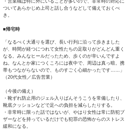
・営業職は特に外にいることが多いので、非常時の対応に
ついてあらかじめ上司と話し合うなどして備えておくべ
き。
■帰宅時
「なるべく大通りを選び、長い行列に沿って歩きました
が、時間が経つにつれて女性たちの足取りがどんどん重く
なる。みんなヒールだったため、歩くのが辛いんですよ
ね。なんとか家につくころには夜中で、周辺は真っ暗。携
帯もつながらないので、ものすごく心細かったです……」
（20代女性／広告営業）
（今後の備え）
・靴ずれ防止用のジェル入りばんそうこうを常備したり、
靴底クッションなどで足への負担を減らしたりする。
・非常時に限った話ではないが、やはり女性は常に防犯ブ
ザーなどを持っているだけでも犯罪の恐怖からのストレス
緩和になる。