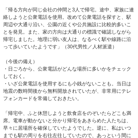
「帰る方向が同じ会社の仲間と3人で帰宅。途中、家族に連
絡しようと公衆電話を使用。改めて公衆電話を探すと、駅
周辺や大通り沿い、公園の近くや公共施設に比較的多いこ
とを発見。また、家の方向は大通りの標識で確認しながら
帰宅しました。地理に弱い友人は、なるべく駅や線路に沿
って歩いていたようです」（30代男性／人材派遣）
（今後の備え）
・日ごろから、公衆電話がどんな場所に多いかをチェック
しておく。
・いざ公衆電話を使用するにも小銭がないことも。当日は
地震の数時間後から無料開放されていたが、非常用にテレ
フォンカードを常備しておきたい。
「帰宅中、ふと休憩しようと飲食店をのぞいたらどこも満
席。電車が動かないと分かり帰宅をあきらめた人たちは、
早々に居場所を確保していたようでした。逆に、私はいつ
までも駅の周りを右往左往していたので、あっという間に