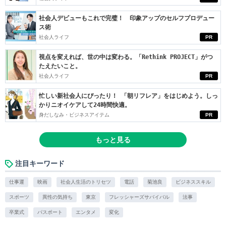
社会人デビューもこれで完璧！ 印象アップのセルフプロデュー
ス術
社会人ライフ
PR
視点を変えれば、世の中は変わる。「Rethink PROJECT」がつ
たえたいこと。
社会人ライフ
PR
忙しい新社会人にぴったり！ 「朝リフレア」をはじめよう。しっ
かりニオイケアして24時間快適。
身だしなみ・ビジネスアイテム
PR
もっと見る
注目キーワード
仕事運
映画
社会人生活のトリセツ
電話
菊池良
ビジネススキル
スポーツ
異性の気持ち
東京
フレッシャーズサバイバル
法事
卒業式
パスポート
エンタメ
変化