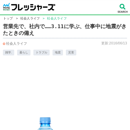
トップ
>
社会人ライフ
>
社会人ライフ
営業先で、社内で……3.11に学ぶ、仕事中に地震がき
たときの備え
更新:2016/06/13
社会人ライフ
雑学.
暮らし
トラブル
地震
災害