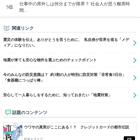
仕事中の席外しは何分までが限界？ 社会人が思う離席時
5位
間...
関連リンク
震災の体験を伝え、ありがとうを言うために、 私自身が世界を巡る「メデ
ィア」になりたい。
地震が来ても安心な物件を選ぶためのチェックポイント
今のみんなの防災意識は？ 約3割の人が特別に防災対策「非常食3日分」
「食器棚につっぱり棒」
安心して一人暮らしをするために、知っておきたい「地震対策」
話題のコンテンツ
ウワサの真実がここにある！？ クレジットカードの都市伝説
社会人ライフ
PR