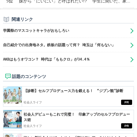
5位
妹から「にいにい」と呼ばれたい!? 学生に聞いた、家...
関連リンク
学園祭のマスコットキャラがおもしろい
自己紹介での出身地ネタ。鉄板の話題って何？ 埼玉は「何もない」
AKBはもうオワコン？ 時代は「ももクロ」が34.4％
話題のコンテンツ
【診断】セルフプロデュース力を鍛える！ “ジブン観”診断
社会人ライフ
PR
社会人デビューもこれで完璧！ 印象アップのセルフプロデュー
ス術
社会人ライフ
PR