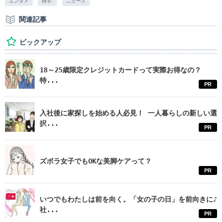
エンタメ
雑学.
ニュース
関連記事
ピックアップ
18～25歳限定クレジットカードって実際お得なの？
特...
PR
入社後に家探しを始める人必見！ 一人暮らしの新しい選
択...
PR
ズボラ女子でもOKな美脚ケアって？
PR
いつでもわたしは前を向く。「女の子の日」を前向きに♪
社...
PR