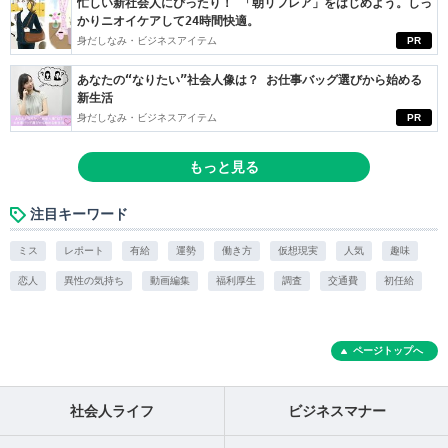
忙しい新社会人にぴったり！ 「朝リフレア」をはじめよう。しっ
かりニオイケアして24時間快適。
身だしなみ・ビジネスアイテム
PR
あなたの“なりたい”社会人像は？ お仕事バッグ選びから始める
新生活
身だしなみ・ビジネスアイテム
PR
もっと見る
注目キーワード
ミス
レポート
有給
運勢
働き方
仮想現実
人気
趣味
恋人
異性の気持ち
動画編集
福利厚生
調査
交通費
初任給
ページトップへ
社会人ライフ
ビジネスマナー