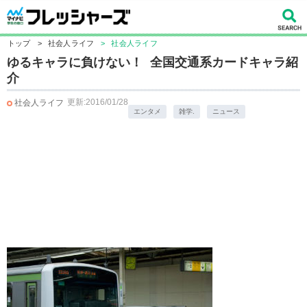
トップ
>
社会人ライフ
>
社会人ライフ
ゆるキャラに負けない！ 全国交通系カードキャラ紹
介
更新:2016/01/28
社会人ライフ
エンタメ
雑学.
ニュース