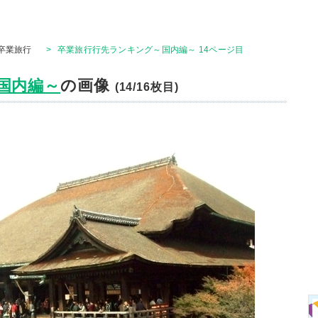
卒業旅行
>
卒業旅行行先ランキング～国内編～ 14ページ目
国内編～
の画像
(14/16枚目)