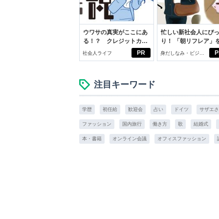
ウワサの真実がここにあ
忙しい新社会人にぴ
る！？ クレジットカー
り！ 「朝リフレア」
ドの都市伝説
じめよう。しっかり
PR
P
社会人ライフ
身だしなみ・ビジネ
イケアして24時間快
スアイテム
注目キーワード
学歴
初任給
歓迎会
占い
ドイツ
サザエさ
ファッション
国内旅行
働き方
歌
結婚式
本・書籍
オンライン会議
オフィスファッション