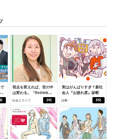
ツ
れで
視点を変えれば、世の中
実はがんばりすぎ？新社
のセ
は変わる。「Rethink
会人『お疲れ度』診断
PROJECT」がつたえた
R
PR
PR
社会人ライフ
診断
いこと。