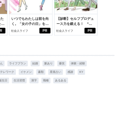
った
いつでもわたしは前を向
【診断】セルフプロデュ
をは
く。「女の子の日」を前
ース力を鍛える！ “ジ
ニオ
向きに♪社会人エリ・大
ブン観”診断
R
PR
PR
社会人ライフ
社会人ライフ
適。
学生リカの物語
ん
ライフプラン
結婚
脈あり
爆笑
体験・経験
テレワーク
イケメン
書類
星座占い
感謝
KY
誕生日
生活習慣
漢字
職種
あるある