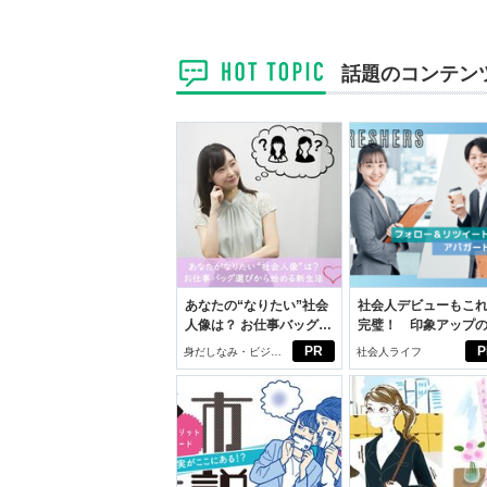
話題のコンテン
あなたの“なりたい”社会
社会人デビューもこ
人像は？ お仕事バッグ選
完璧！ 印象アップ
びから始める新生活
ルフプロデュース術
PR
P
身だしなみ・ビジネ
社会人ライフ
スアイテム