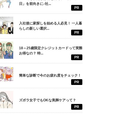
日」を前向きに♪社...
PR
入社後に家探しを始める人必見！ 一人暮
らしの新しい選択...
PR
18～25歳限定クレジットカードって実際
お得なの？ 特...
PR
簡単な診断で今のお疲れ度をチェック！
PR
ズボラ女子でもOKな美脚ケアって？
PR