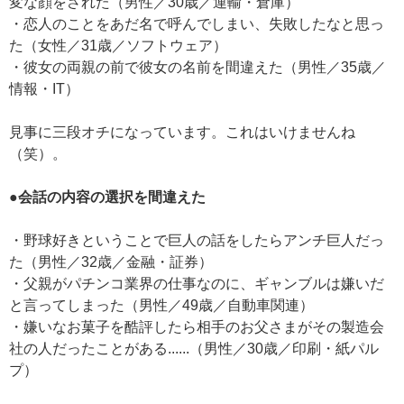
変な顔をされた（男性／30歳／運輸・倉庫）
・恋人のことをあだ名で呼んでしまい、失敗したなと思っ
た（女性／31歳／ソフトウェア）
・彼女の両親の前で彼女の名前を間違えた（男性／35歳／
情報・IT）
見事に三段オチになっています。これはいけませんね
（笑）。
●会話の内容の選択を間違えた
・野球好きということで巨人の話をしたらアンチ巨人だっ
た（男性／32歳／金融・証券）
・父親がパチンコ業界の仕事なのに、ギャンブルは嫌いだ
と言ってしまった（男性／49歳／自動車関連）
・嫌いなお菓子を酷評したら相手のお父さまがその製造会
社の人だったことがある......（男性／30歳／印刷・紙パル
プ）