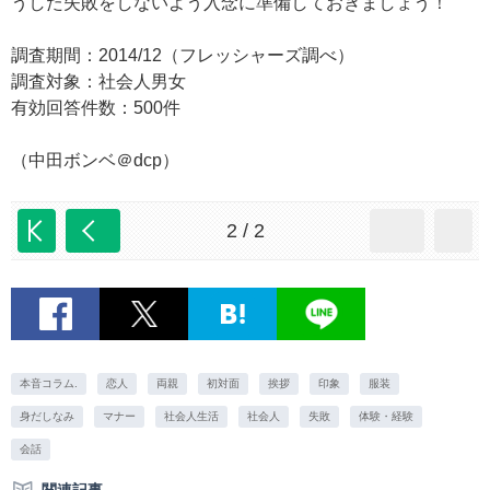
うした失敗をしないよう入念に準備しておきましょう！
調査期間：2014/12（フレッシャーズ調べ）
調査対象：社会人男女
有効回答件数：500件
（中田ボンベ＠dcp）
2 / 2
本音コラム.
恋人
両親
初対面
挨拶
印象
服装
身だしなみ
マナー
社会人生活
社会人
失敗
体験・経験
会話