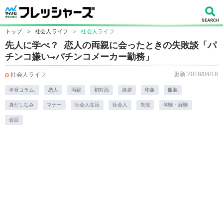
トップ
>
社会人ライフ
>
社会人ライフ
先人に学べ？ 恋人の両親に会ったときの失敗談「パ
チンコ嫌い→パチンコメーカー勤務」
更新:2018/04/18
社会人ライフ
本音コラム.
恋人
両親
初対面
挨拶
印象
服装
身だしなみ
マナー
社会人生活
社会人
失敗
体験・経験
会話