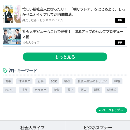
忙しい新社会人にぴったり！ 「朝リフレア」をはじめよう。しっ
かりニオイケアして24時間快適。
身だしなみ・ビジネスアイテム
PR
社会人デビューもこれで完璧！ 印象アップのセルフプロデュー
ス術
社会人ライフ
PR
もっと見る
注目キーワード
食事
地域ネタ
行事
変化
徹夜
社会人生活のトリセツ
職場
おごり
世代
カラオケ
特技
香り
恋人
新卒
結婚式
ページトップへ
社会人ライフ
ビジネスマナー