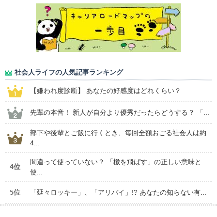
社会人ライフの人気記事ランキング
【嫌われ度診断】 あなたの好感度はどれくらい？
先輩の本音！ 新人が自分より優秀だったらどうする？ 「...
部下や後輩とご飯に行くとき、毎回全額おごる社会人は約
4...
間違って使っていない？ 「檄を飛ばす」の正しい意味と
4位
使...
5位
「延々ロッキー」、「アリバイ」!? あなたの知らない有...