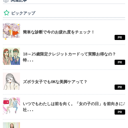
関連記事
ピックアップ
簡単な診断で今のお疲れ度をチェック！
PR
18～25歳限定クレジットカードって実際お得なの？
特...
PR
ズボラ女子でもOKな美脚ケアって？
PR
いつでもわたしは前を向く。「女の子の日」を前向きに♪
社...
PR