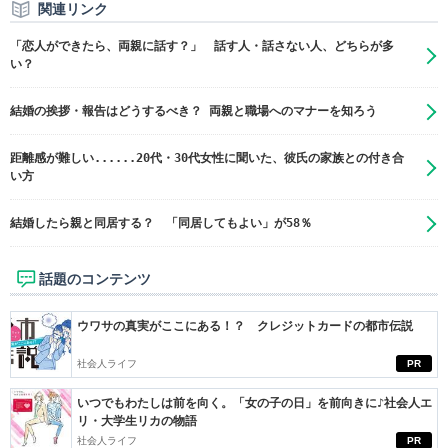
関連リンク
「恋人ができたら、両親に話す？」 話す人・話さない人、どちらが多
い？
結婚の挨拶・報告はどうするべき？ 両親と職場へのマナーを知ろう
距離感が難しい......20代・30代女性に聞いた、彼氏の家族との付き合
い方
結婚したら親と同居する？ 「同居してもよい」が58％
話題のコンテンツ
ウワサの真実がここにある！？ クレジットカードの都市伝説
社会人ライフ
PR
いつでもわたしは前を向く。「女の子の日」を前向きに♪社会人エ
リ・大学生リカの物語
社会人ライフ
PR