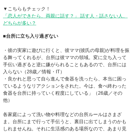
▼こちらもチェック！
「恋人ができたら、両親に話す？」 話す人・話さない人、
どちらが多い？
■台所に立ち入り過ぎない
・彼の実家に遊びに行くと、彼ママ(彼氏の母親)が料理を振
る舞ってくれるが、台所は彼ママの領域。変に立ち入って
手伝い過ぎると逆に嫌がられることもあるので、台所には
入らない（28歳／情報・IT）
・良かれと思って自ら進んで食器を洗ったら、本当に困っ
ているようなリアクションをされた。今は、食べ終わった
食器を台所に持っていく程度にしている」（26歳／その
他）
各家庭によって洗い物や料理などの台所ルールはさまざ
ま。台所にまで行って手伝うと、裏目に出てしまうのかも
しれませんね。それに生活感のある場所なので、あまり見