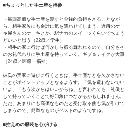
■ちょっとした手土産を持参
・毎回高価な手土産を渡すと金銭的負担もさることなが
ら、相手家族にも余計に気を遣わせてしまう。近所のケー
キ屋さんのケーキとか、駅ナカのスイーツくらいでちょう
どいいと思う（22歳／学生）
・相手の家に行けば何かしら振る舞われるので、自分もそ
のお礼代わりに手土産を持っていく。ギブ＆テイクが大事
（24歳／医療・福祉）
彼氏の実家に遊びに行くときは、手土産などを欠かさない
ことがポイントアップとなるようす。「気を遣わないでい
いよ」「もう次からはいいからね」と言われても、礼儀と
して持っていくことで好印象につながるかもしれません。
ただ、あまりにも高価なものだと受け取る側も気が引けて
しまうので、簡単なものがベストのようですね。
■控えめの服装を心がける