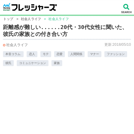
トップ
>
社会人ライフ
>
社会人ライフ
距離感が難しい......20代・30代女性に聞いた、
彼氏の家族との付き合い方
更新:2018/05/10
社会人ライフ
本音コラム.
恋人
モテ
恋愛
人間関係
マナー
ファッション
彼氏
コミュニケーション
家族