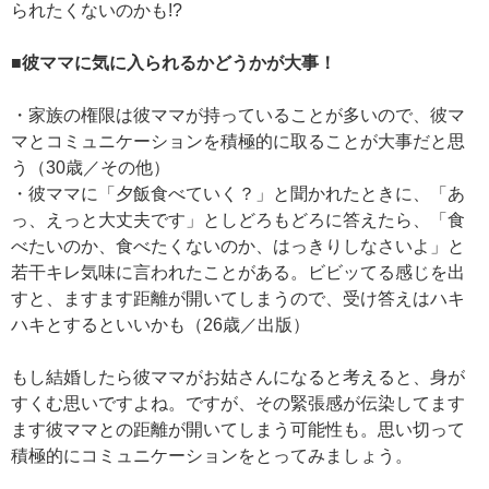
られたくないのかも!?
■彼ママに気に入られるかどうかが大事！
・家族の権限は彼ママが持っていることが多いので、彼マ
マとコミュニケーションを積極的に取ることが大事だと思
う（30歳／その他）
・彼ママに「夕飯食べていく？」と聞かれたときに、「あ
っ、えっと大丈夫です」としどろもどろに答えたら、「食
べたいのか、食べたくないのか、はっきりしなさいよ」と
若干キレ気味に言われたことがある。ビビッてる感じを出
すと、ますます距離が開いてしまうので、受け答えはハキ
ハキとするといいかも（26歳／出版）
もし結婚したら彼ママがお姑さんになると考えると、身が
すくむ思いですよね。ですが、その緊張感が伝染してます
ます彼ママとの距離が開いてしまう可能性も。思い切って
積極的にコミュニケーションをとってみましょう。