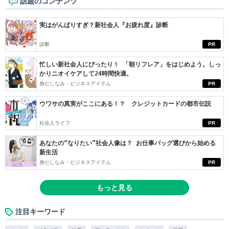
話題のコンテンツ
実はがんばりすぎ？新社会人『お疲れ度』診断
診断
PR
忙しい新社会人にぴったり！ 「朝リフレア」をはじめよう。しっ
かりニオイケアして24時間快適。
身だしなみ・ビジネスアイテム
PR
ウワサの真実がここにある！？ クレジットカードの都市伝説
社会人ライフ
PR
あなたの“なりたい”社会人像は？ お仕事バッグ選びから始める
新生活
身だしなみ・ビジネスアイテム
PR
もっと見る
注目キーワード