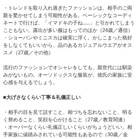
・トレンドを取り入れ過ぎたファッションは、相手のご両
親を驚かせてしまう可能性がある。ベーシックなコーディ
ネートで行けば、「イマドキの子ね......」と引かれてしまう
こともない。露出が多い服はもってのほか（24歳／通信）
・ショーパンやミニスカは確実に浮く。かしこまった格好
をしなくてもいいから、品のあるカジュアルウエアがオス
スメ（27歳／その他）
流行のファッションでオシャレをしても、親世代には馴染
みがないもの。オーソドックスな服装が、彼氏の家族に安
心感を与えるでしょう。
■大げさなくらい丁寧＆礼儀正しい
・相手の目を見て話すこと、相づちを忘れないこと、明る
く努めること、笑顔を心がけること（27歳／教育関連）
・オーバーなくらい礼儀正しいくらいがちょうどいい。相
手家族に値踏みされている可能性もあるので（30歳／金