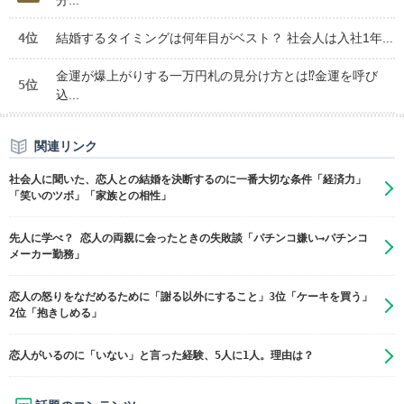
4位
結婚するタイミングは何年目がベスト？ 社会人は入社1年...
金運が爆上がりする一万円札の見分け方とは⁉金運を呼び
5位
込...
関連リンク
社会人に聞いた、恋人との結婚を決断するのに一番大切な条件「経済力」
「笑いのツボ」「家族との相性」
先人に学べ？ 恋人の両親に会ったときの失敗談「パチンコ嫌い→パチンコ
メーカー勤務」
恋人の怒りをなだめるために「謝る以外にすること」3位「ケーキを買う」
2位「抱きしめる」
恋人がいるのに「いない」と言った経験、5人に1人。理由は？