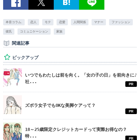
本音コラム.
恋人
モテ
恋愛
人間関係
マナー
ファッション
彼氏
コミュニケーション
家族
関連記事
ピックアップ
いつでもわたしは前を向く。「女の子の日」を前向きに♪
社...
PR
ズボラ女子でもOKな美脚ケアって？
PR
18～25歳限定クレジットカードって実際お得なの？
特...
PR