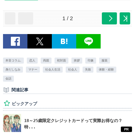
1 / 2
本音コラム.
恋人
両親
初対面
挨拶
印象
服装
身だしなみ
マナー
社会人生活
社会人
失敗
体験・経験
会話
関連記事
ピックアップ
18～25歳限定クレジットカードって実際お得なの？
特...
PR