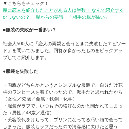
▼こちらもチェック！
親に恋人を紹介したことがある人は半数！ なんで紹介する
orしないの？ 「親からの要請」「相手の親が怖い」
■服装の失敗が一番多い？
社会人500人に「恋人の両親と会うときに失敗したエピソー
ド」を聞いてみました。回答が多かったものをピックアッ
プしてご紹介します。
●服装を失敗した
・両親がどちらかというとシンプルな服装で、自分だけ花
柄のワンピースを着ていったので、派手だと思われたから
（女性／32歳／金属・鉄鋼・化学）
・服装がラフで、いつもその格好なのかと聞かれてしまっ
た（男性／48歳／通信）
・美容院代をけちって、プリンになってる汚い頭で会って
しまった。服装もラフだったので清潔感に欠けたと思う