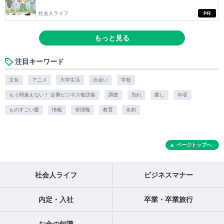
社会人ライフ
PR
もっと見る
注目キーワード
文化
アニメ
大学生活
出会い
学校
もう間違えない！ 定番ビジネス敬語集
調査
別れ
癒し
年収
ものすごい愛
情報
管理職
教育
名刺
ページトップへ
社会人ライフ
ビジネスマナー
内定・入社
卒業・卒業旅行