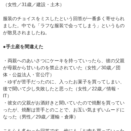
（女性／31歳／建設・土木）
服装のチョイスをミスしたという回答が一番多く寄せられ
ました。中でも「ラフな服装で会ってしまう」というもの
が散見されましたね。
●手土産を間違えた
・両親へのあいさつにケーキを持っていったら、彼の父親
が母親から甘いものを禁止されていた（女性／30歳／団
体・公益法人・官公庁）
・ゆずが苦手だったのに、入ったお菓子を買ってしまい、
後で聞いて少し失敗したと思った（女性／22歳／情報・
IT）
・彼女の父親がお酒好きと聞いていたので焼酎を買ってい
ったが、焼酎は苦手とのことで、お互い気まずいムードに
なった（男性／29歳／運輸・倉庫）
こちらも多かった回答です。他にも「お肉を買っていった