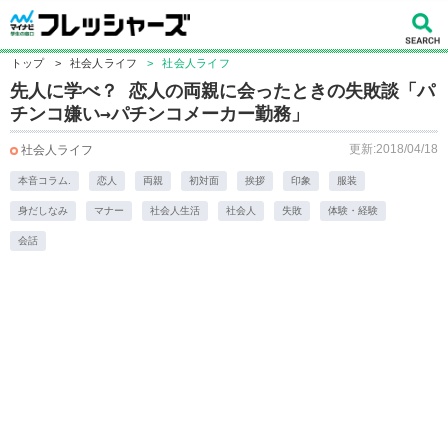
トップ
>
社会人ライフ
>
社会人ライフ
先人に学べ？ 恋人の両親に会ったときの失敗談「パ
チンコ嫌い→パチンコメーカー勤務」
更新:2018/04/18
社会人ライフ
本音コラム.
恋人
両親
初対面
挨拶
印象
服装
身だしなみ
マナー
社会人生活
社会人
失敗
体験・経験
会話