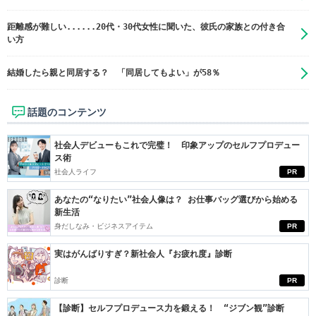
距離感が難しい......20代・30代女性に聞いた、彼氏の家族との付き合
い方
結婚したら親と同居する？ 「同居してもよい」が58％
話題のコンテンツ
社会人デビューもこれで完璧！ 印象アップのセルフプロデュー
ス術
社会人ライフ
PR
あなたの“なりたい”社会人像は？ お仕事バッグ選びから始める
新生活
身だしなみ・ビジネスアイテム
PR
実はがんばりすぎ？新社会人『お疲れ度』診断
診断
PR
【診断】セルフプロデュース力を鍛える！ “ジブン観”診断