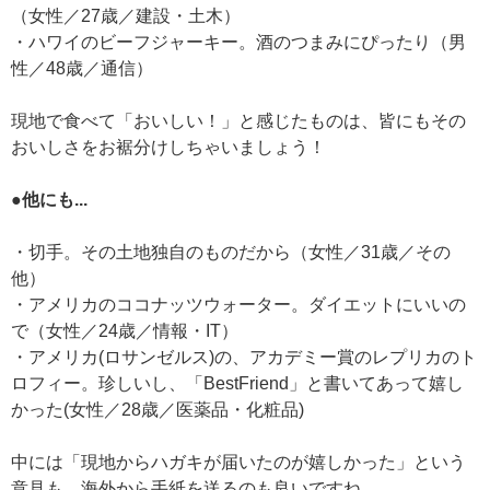
（女性／27歳／建設・土木）
・ハワイのビーフジャーキー。酒のつまみにぴったり（男
性／48歳／通信）
現地で食べて「おいしい！」と感じたものは、皆にもその
おいしさをお裾分けしちゃいましょう！
●他にも...
・切手。その土地独自のものだから（女性／31歳／その
他）
・アメリカのココナッツウォーター。ダイエットにいいの
で（女性／24歳／情報・IT）
・アメリカ(ロサンゼルス)の、アカデミー賞のレプリカのト
ロフィー。珍しいし、「BestFriend」と書いてあって嬉し
かった(女性／28歳／医薬品・化粧品)
中には「現地からハガキが届いたのが嬉しかった」という
意見も。海外から手紙を送るのも良いですね。