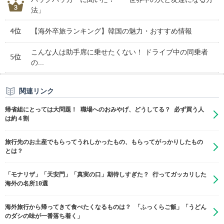
法」
4位
【海外卒旅ランキング】韓国の魅力・おすすめ情報
こんな人は助手席に乗せたくない！ ドライブ中の同乗者
5位
の...
関連リンク
帰省組にとっては大問題！ 職場へのおみやげ、どうしてる？ 必ず買う人
は約４割
旅行先のお土産でもらってうれしかったもの、もらってがっかりしたもの
とは？
「モナリザ」「天安門」「真実の口」期待しすぎた？ 行ってガッカリした
海外の名所10選
海外旅行から帰ってきて食べたくなるものは？ 「ふっくらご飯」「うどん
のダシの味が一番落ち着く」