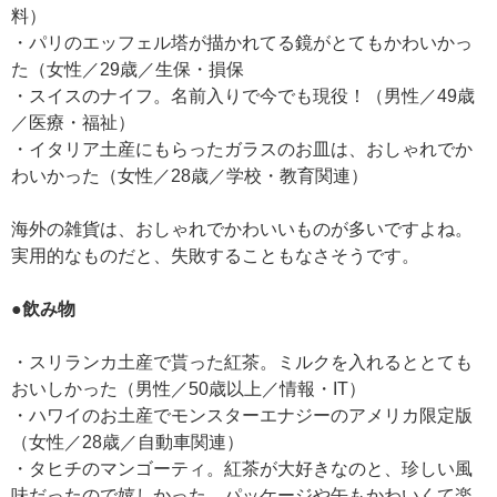
料）
・パリのエッフェル塔が描かれてる鏡がとてもかわいかっ
た（女性／29歳／生保・損保
・スイスのナイフ。名前入りで今でも現役！（男性／49歳
／医療・福祉）
・イタリア土産にもらったガラスのお皿は、おしゃれでか
わいかった（女性／28歳／学校・教育関連）
海外の雑貨は、おしゃれでかわいいものが多いですよね。
実用的なものだと、失敗することもなさそうです。
●飲み物
・スリランカ土産で貰った紅茶。ミルクを入れるととても
おいしかった（男性／50歳以上／情報・IT）
・ハワイのお土産でモンスターエナジーのアメリカ限定版
（女性／28歳／自動車関連）
・タヒチのマンゴーティ。紅茶が大好きなのと、珍しい風
味だったので嬉しかった。パッケージや缶もかわいくて楽