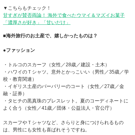
▼こちらもチェック！
甘すぎが賛否両論！ 海外で食べたウマイ＆マズイお菓子
「濃厚さが好き」「甘いだけ」
■海外旅行のお土産で、嬉しかったものは？
●ファッション
・トルコのスカーフ（女性／28歳／建設・土木）
・ハワイのＴシャツ。意外とかっこいい（男性／35歳／学
校・教育関連）
・イギリス土産のバーバリーのコート（女性／27歳／金
融・証券）
・タヒチの黒真珠のブレスレット。夏のコーディネートに
よく合う（女性／41歳／団体・公益法人・官公庁）
スカーフやＴシャツなど、さらりと身につけられるもの
は、男性にも女性も喜ばれそうですね。