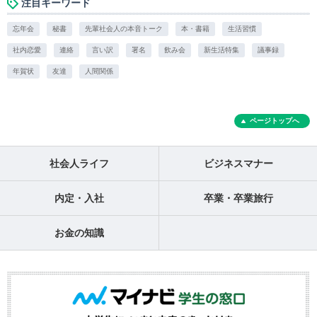
注目キーワード
忘年会
秘書
先輩社会人の本音トーク
本・書籍
生活習慣
社内恋愛
連絡
言い訳
署名
飲み会
新生活特集
議事録
年賀状
友達
人間関係
ページトップへ
社会人ライフ
ビジネスマナー
内定・入社
卒業・卒業旅行
お金の知識