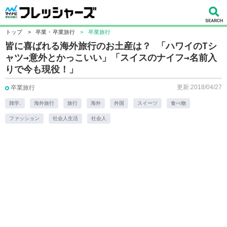
トップ
>
卒業・卒業旅行
>
卒業旅行
皆に喜ばれる海外旅行のお土産は？ 「ハワイのTシ
ャツ→意外とかっこいい」「スイスのナイフ→名前入
りで今も現役！」
更新:2018/04/27
卒業旅行
雑学.
海外旅行
旅行
海外
外国
スイーツ
食べ物
ファッション
社会人生活
社会人