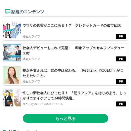
話題のコンテンツ
ウワサの真実がここにある！？ クレジットカードの都市伝説
社会人ライフ
PR
社会人デビューもこれで完璧！ 印象アップのセルフプロデュー
ス術
社会人ライフ
PR
視点を変えれば、世の中は変わる。「Rethink PROJECT」がつ
たえたいこと。
社会人ライフ
PR
忙しい新社会人にぴったり！ 「朝リフレア」をはじめよう。しっ
かりニオイケアして24時間快適。
身だしなみ・ビジネスアイテム
PR
もっと見る