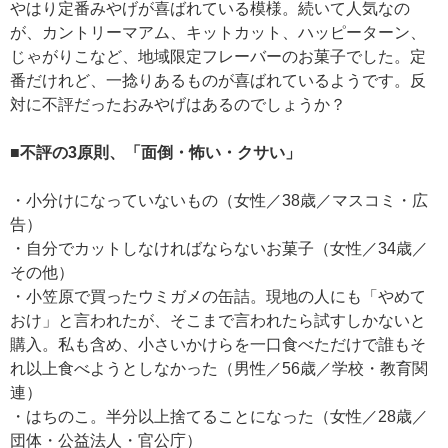
やはり定番みやげが喜ばれている模様。続いて人気なの
が、カントリーマアム、キットカット、ハッピーターン、
じゃがりこなど、地域限定フレーバーのお菓子でした。定
番だけれど、一捻りあるものが喜ばれているようです。反
対に不評だったおみやげはあるのでしょうか？
■不評の3原則、「面倒・怖い・クサい」
・小分けになっていないもの（女性／38歳／マスコミ・広
告）
・自分でカットしなければならないお菓子（女性／34歳／
その他）
・小笠原で買ったウミガメの缶詰。現地の人にも「やめて
おけ」と言われたが、そこまで言われたら試すしかないと
購入。私も含め、小さいかけらを一口食べただけで誰もそ
れ以上食べようとしなかった（男性／56歳／学校・教育関
連）
・はちのこ。半分以上捨てることになった（女性／28歳／
団体・公益法人・官公庁）