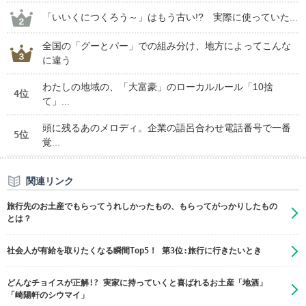
「いいくにつくろう～」はもう古い!? 実際に使っていた...
全国の「グーとパー」での組み分け、地方によってこんな
に違う
わたしの地域の、「大富豪」のローカルルール「10捨
4位
て」...
頭に残るあのメロディ。企業の語呂合わせ電話番号で一番
5位
覚...
関連リンク
旅行先のお土産でもらってうれしかったもの、もらってがっかりしたもの
とは？
社会人が有給を取りたくなる瞬間Top5！ 第3位:旅行に行きたいとき
どんなチョイスが正解!? 実家に持っていくと喜ばれるお土産「地酒」
「崎陽軒のシウマイ」