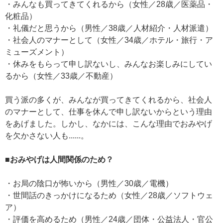
・みんなも買ってきてくれるから（女性／28歳／医薬品・
化粧品）
・礼儀だと思うから（男性／38歳／人材紹介・人材派遣）
・社会人のマナーとして（女性／34歳／ホテル・旅行・ア
ミューズメント）
・休みをもらって申し訳ないし、みんなお楽しみにしてい
るから（女性／33歳／不動産）
買う派の多くが、みんなが買ってきてくれるから、社会人
のマナーとして、仕事を休んで申し訳ないからという理由
をあげました。しかし、なかには、こんな理由でおみやげ
を欠かさない人も......。
■おみやげは人間関係のため？
・お局の陰口が怖いから（男性／30歳／電機）
・世間話のきっかけになるため（女性／28歳／ソフトウェ
ア）
・評価を高めるため（男性／24歳／団体・公益法人・官公