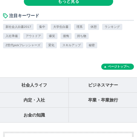
もっと見る
注目キーワード
新社会人白書2017
集中
大学生白書
理系
休憩
ランキング
入社準備
アウトドア
爆笑
後悔
持ち物
Z世代pickフレッシャーズ
変化
スキルアップ
秘密
ページトップへ
社会人ライフ
ビジネスマナー
内定・入社
卒業・卒業旅行
お金の知識