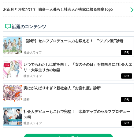
お正月とお盆だけ？ 独身一人暮らし社会人が実家に帰る頻度Top5
話題のコンテンツ
【診断】セルフプロデュース力を鍛える！ “ジブン観”診断
社会人ライフ
PR
いつでもわたしは前を向く。「女の子の日」を前向きに♪社会人エ
リ・大学生リカの物語
社会人ライフ
PR
実はがんばりすぎ？新社会人『お疲れ度』診断
診断
PR
社会人デビューもこれで完璧！ 印象アップのセルフプロデュー
ス術
社会人ライフ
PR