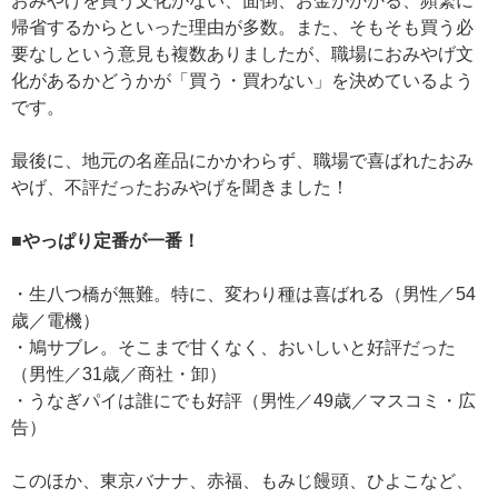
おみやげを買う文化がない、面倒、お金がかかる、頻繁に
帰省するからといった理由が多数。また、そもそも買う必
要なしという意見も複数ありましたが、職場におみやげ文
化があるかどうかが「買う・買わない」を決めているよう
です。
最後に、地元の名産品にかかわらず、職場で喜ばれたおみ
やげ、不評だったおみやげを聞きました！
■やっぱり定番が一番！
・生八つ橋が無難。特に、変わり種は喜ばれる（男性／54
歳／電機）
・鳩サブレ。そこまで甘くなく、おいしいと好評だった
（男性／31歳／商社・卸）
・うなぎパイは誰にでも好評（男性／49歳／マスコミ・広
告）
このほか、東京バナナ、赤福、もみじ饅頭、ひよこなど、