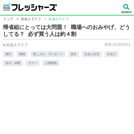
トップ
>
社会人ライフ
>
社会人ライフ
帰省組にとっては大問題！ 職場へのおみやげ、どう
してる？ 必ず買う人は約４割
更新:2018/05/11
社会人ライフ
旅行
職場
差し入れ・プレゼント
会社
社会人生活
社会人
休日・休暇
マナー
人間関係