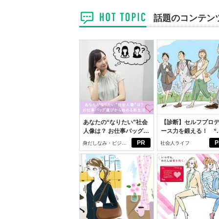
話題のコンテン
あなたの“なりたい”社会
【診断】セルフプロ
人像は？ お仕事バッグ選
ース力を鍛える！ “
びから始める新生活
ブン観”診断
PR
P
身だしなみ・ビジネ
社会人ライフ
スアイテム