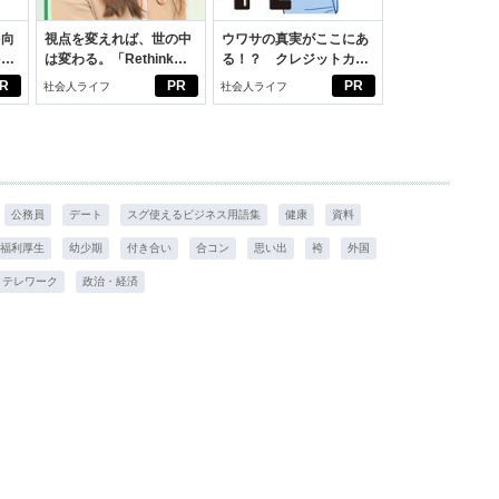
を向
視点を変えれば、世の中
ウワサの真実がここにあ
を前
は変わる。「Rethink
る！？ クレジットカー
大
PROJECT」がつたえた
ドの都市伝説
R
PR
PR
社会人ライフ
社会人ライフ
いこと。
公務員
デート
スグ使えるビジネス用語集
健康
資料
福利厚生
幼少期
付き合い
合コン
思い出
袴
外国
テレワーク
政治・経済