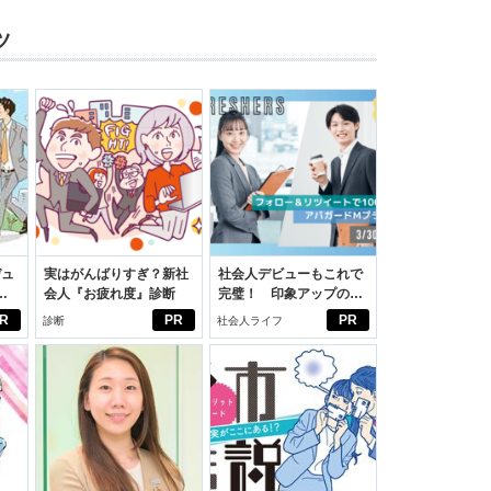
ツ
デュ
実はがんばりすぎ？新社
社会人デビューもこれで
ジ
会人『お疲れ度』診断
完璧！ 印象アップのセ
ルフプロデュース術
R
PR
PR
診断
社会人ライフ