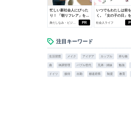
忙しい新社会人にぴった
いつでもわたしは前
り！ 「朝リフレア」をは
く。「女の子の日」
じめよう。しっかりニオ
向きに♪社会人エリ・
PR
P
身だしなみ・ビジネ
社会人ライフ
イケアして24時間快適。
学生リカの物語
スアイテム
注目キーワード
生活習慣
メイク
アイデア
カップル
持ち物
曲
体調管理
バブル世代
兄弟・姉妹
勉強
ドイツ
接待
出勤
都道府県
制度
教育