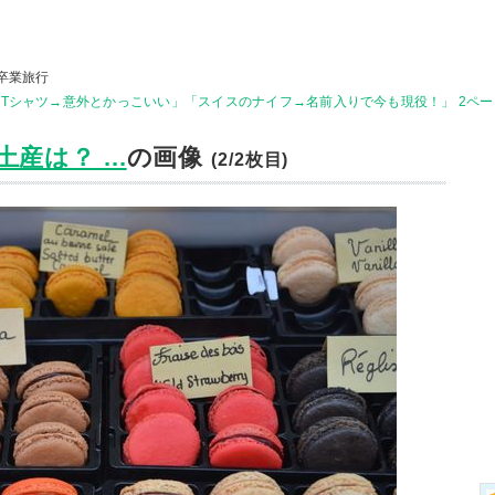
卒業旅行
Tシャツ→意外とかっこいい」「スイスのナイフ→名前入りで今も現役！」 2ペー
は？ ...
の画像
(2/2枚目)