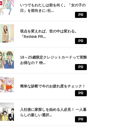
いつでもわたしは前を向く。「女の子の
日」を前向きに♪社...
PR
視点を変えれば、世の中は変わる。
「Rethink PR...
PR
18～25歳限定クレジットカードって実際
お得なの？ 特...
PR
簡単な診断で今のお疲れ度をチェック！
PR
入社後に家探しを始める人必見！ 一人暮
らしの新しい選択...
PR