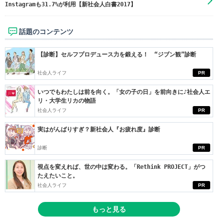
Instagramも31.7%が利用【新社会人白書2017】
話題のコンテンツ
【診断】セルフプロデュース力を鍛える！ “ジブン観”診断
社会人ライフ
PR
いつでもわたしは前を向く。「女の子の日」を前向きに♪社会人エ
リ・大学生リカの物語
社会人ライフ
PR
実はがんばりすぎ？新社会人『お疲れ度』診断
診断
PR
視点を変えれば、世の中は変わる。「Rethink PROJECT」がつ
たえたいこと。
社会人ライフ
PR
もっと見る