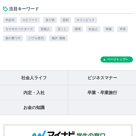
注目キーワード
内定式
エピソード
送り状
笑顔
オリンピック
モヤモヤバスターズ
芸能人
宝くじ
環境
社会人
特撮
学習
旅の裏ワザ
バブル世代
免許･資格
ページトップへ
社会人ライフ
ビジネスマナー
内定・入社
卒業・卒業旅行
お金の知識