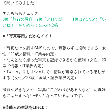
て聞いてみました！
▼こちらもチェック！
3位「旅行の写真」2位「ノロケ話」......1位は? SNSで「い
いね！」をためらう友人の投稿
■「写真専用」だからイイ！
・写真だけを残すSNSなので、気張らずに投稿できる（女
性／21歳／情報・IT業界内定）
・なんとなく撮った写真も記録できるから便利（女性／20
歳／情報・IT業界内定）
・Twitterよりもオシャレで、情報が選別されている感じが
する（女性／23歳／金融・証券業界内定）
撮影が好きな人や、写真にこだわりがある人など、写真好
きにはたまらない作りとなっているようです。
■芸能人の生活をcheck！