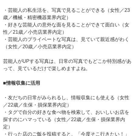
・芸能人の私生活を、写真で見ることができる（女性／23
歳／機械・精密機器業界内定）
・好きな芸能人の意外な面を見ることができて面白い（女
性／21歳／小売店業界内定）
・芸能人のプライベートな写真は、見ていて親近感がわく
（女性／20歳／小売店業界内定）
芸能人がUPする写真は、日常の写真でもどこか特別感があ
って、見ているだけで楽しめますよね。
■情報収集に活用
・友だちの日常がみられるし、情報収集にも使える（女性
／22歳／生保・損保業界内定）
・タグで自分の好きな食べ物を検索して、おいしいお店を
探すのにハマっている（女性／22歳／生保・損保業界内
定）
・行った店のご飯を投稿すると、「今度そこ行きたい！」