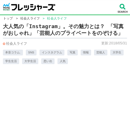
トップ
>
社会人ライフ
>
社会人ライフ
大人気の「Instagram」。その魅力とは？ 「写真
がおしゃれ」「芸能人のプライベートをのぞける」
更新:2018/05/31
社会人ライフ
本音コラム.
SNS
インスタグラム
写真
情報
芸能人
大学生
学生生活
大学生活
思い出
人気