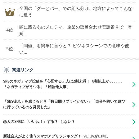
全国の「グーとパー」での組み分け、地方によってこんな
に違う
頭に残るあのメロディ。企業の語呂合わせ電話番号で一番
4位
覚...
「閾値」を簡単に言うと？ ビジネスシーンでの意味や使
5位
い...
関連リンク
SNSのネガティブ投稿を「心配する」人は2割未満！ 8割以上が......
「ネガティブがうつる」「所詮他人事」
「SNS疲れ」を感じるとき「数日間リプライがない」「自分を除いて遊び
に行っているのを発見した」
恋人のSNSに「いいね！」する？ しない？
新社会人がよく使うスマホアプリランキング！ 91.1%がLINE、