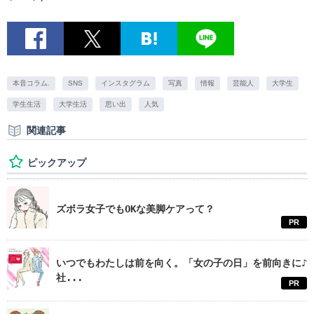
本音コラム.
SNS
インスタグラム
写真
情報
芸能人
大学生
学生生活
大学生活
思い出
人気
関連記事
ピックアップ
ズボラ女子でもOKな美脚ケアって？
PR
いつでもわたしは前を向く。「女の子の日」を前向きに♪
社...
PR