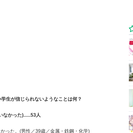
..小学生が信じられないようなことは何？
った)......53人
かった。(男性／39歳／金属・鉄鋼・化学)