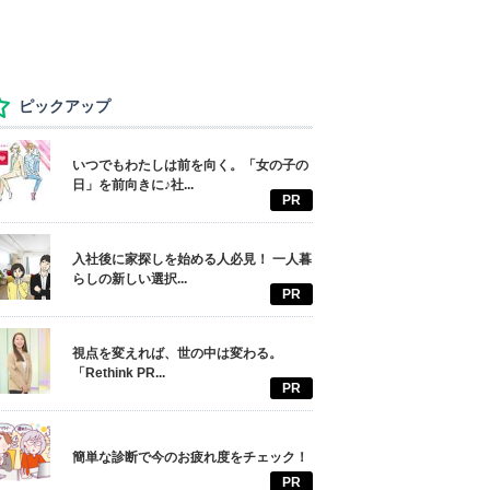
ピックアップ
いつでもわたしは前を向く。「女の子の
日」を前向きに♪社...
PR
入社後に家探しを始める人必見！ 一人暮
らしの新しい選択...
PR
視点を変えれば、世の中は変わる。
「Rethink PR...
PR
簡単な診断で今のお疲れ度をチェック！
PR