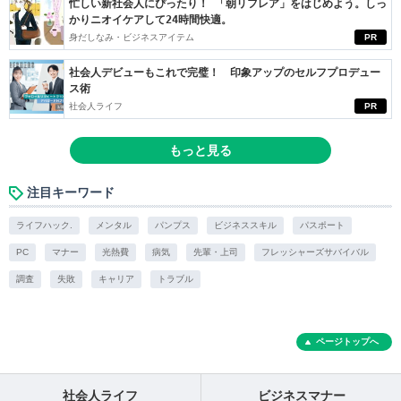
忙しい新社会人にぴったり！ 「朝リフレア」をはじめよう。しっ
かりニオイケアして24時間快適。
身だしなみ・ビジネスアイテム
PR
社会人デビューもこれで完璧！ 印象アップのセルフプロデュー
ス術
社会人ライフ
PR
もっと見る
注目キーワード
ライフハック.
メンタル
パンプス
ビジネススキル
パスポート
PC
マナー
光熱費
病気
先輩・上司
フレッシャーズサバイバル
調査
失敗
キャリア
トラブル
ページトップへ
社会人ライフ
ビジネスマナー