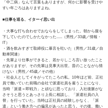
「中二病」なんて言葉もありますが、何かに影響を受けや
すい年ごろはありますよね。
■仕事を巡る、イターイ思い出
・大事な打ち合わせでおならをしてしまった。朝から腹を
下していたのでしかたなかった......（男性／33歳／情報・
IT）
・酒を飲みすぎて取締役に暴言を吐いた（男性／31歳／自
動車関連）
・先輩より仕事ができると、若かりしころ言い放ったこと
がありますが、その先輩は見事大出世。昔のことながら情
けない（男性／45歳／その他）
・社会人としてイキがってたころの私。10年ほど前、正社
員で働いていた前職の会社で派遣社員を雇うことになり、
当時「派遣＝即戦力」と頑なに思っており、入社後脈がな
さそうと思うとあっさり上長に相談し、「派遣社員の入
替」を行っていた。当時は正社員の経験しかなく、「派
遣」という働き方への偏見があったと思う。その後、働い