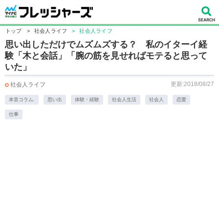
トップ
>
社会人ライフ
>
社会人ライフ
思い出しただけでムズムズする？ 私のイターイ経
験「木と会話」「腕の筋を見せればモテると思って
いた」
更新:2018/08/27
社会人ライフ
本音コラム.
思い出
体験・経験
社会人生活
社会人
恋愛
仕事