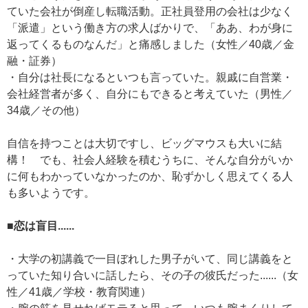
ていた会社が倒産し転職活動。正社員登用の会社は少なく
「派遣」という働き方の求人ばかりで、「ああ、わが身に
返ってくるものなんだ」と痛感しました（女性／40歳／金
融・証券）
・自分は社長になるといつも言っていた。親戚に自営業・
会社経営者が多く、自分にもできると考えていた（男性／
34歳／その他）
自信を持つことは大切ですし、ビッグマウスも大いに結
構！ でも、社会人経験を積むうちに、そんな自分がいか
に何もわかっていなかったのか、恥ずかしく思えてくる人
も多いようです。
■恋は盲目......
・大学の初講義で一目ぼれした男子がいて、同じ講義をと
っていた知り合いに話したら、その子の彼氏だった......（女
性／41歳／学校・教育関連）