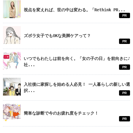
視点を変えれば、世の中は変わる。「Rethink PR...
PR
ズボラ女子でもOKな美脚ケアって？
PR
いつでもわたしは前を向く。「女の子の日」を前向きに♪
社...
PR
入社後に家探しを始める人必見！ 一人暮らしの新しい選
択...
PR
簡単な診断で今のお疲れ度をチェック！
PR