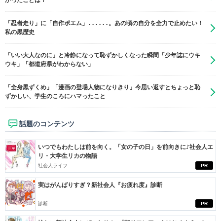
かったことは？
「忍者走り」に「自作ポエム」......。あの頃の自分を全力で止めたい！
私の黒歴史
「いい大人なのに」と冷静になって恥ずかしくなった瞬間「少年誌にウキ
ウキ」「都道府県がわからない」
「全身黒ずくめ」「漫画の登場人物になりきり」今思い返すとちょっと恥
ずかしい、学生のころにハマったこと
話題のコンテンツ
いつでもわたしは前を向く。「女の子の日」を前向きに♪社会人エ
リ・大学生リカの物語
社会人ライフ
PR
実はがんばりすぎ？新社会人『お疲れ度』診断
診断
PR