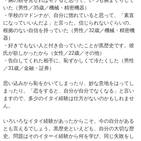
・腕の筋を見せればモテると思って、いつも腕まくりして
いた（男性／35歳／機械・精密機器）
・学校のマドンナが、自分に惚れていると思って、「素直
になっていいんだよ」と言った。信じられないぐらいの、
根拠のない自信を持っていた（男性／32歳／機械・精密機
器）
・好きでもない人と付き合っていたことが黒歴史です。彼
氏が欲しかったから（女性／22歳／その他）
・告白してくれた相手に、恥ずかしくて冷たくした（男性
／31歳／金融・証券）
思い込みから恥をかいてしまったり、妙な意地をはってし
まったり。「恋をすると、自分が自分でなくなる」と言い
ますので、多少のイタイ経験は仕方がないのかもしれませ
ん。
いろいろなイタイ経験があったからこそ、今の自分がある
とも言えるでしょう。黒歴史といえども、自分の大切な歴
史。問題はそのイターイ経験から何を学び、同じ失敗をし