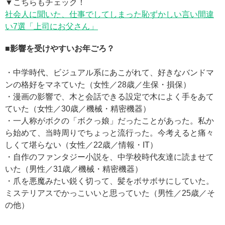
▼こちらもチェック！
社会人に聞いた、仕事でしてしまった恥ずかしい言い間違
い7選「上司にお父さん」
■影響を受けやすいお年ごろ？
・中学時代、ビジュアル系にあこがれて、好きなバンドマ
ンの格好をマネていた（女性／28歳／生保・損保）
・漫画の影響で、木と会話できる設定で木によく手をあて
ていた（女性／30歳／機械・精密機器）
・一人称がボクの「ボクっ娘」だったことがあった。私か
ら始めて、当時周りでちょっと流行った。今考えると痛々
しくて堪らない（女性／22歳／情報・IT）
・自作のファンタジー小説を、中学校時代友達に読ませて
いた（男性／31歳／機械・精密機器）
・爪を悪魔みたい鋭く切って、髪をボサボサにしていた。
ミステリアスでかっこいいと思っていた（男性／25歳／そ
の他）