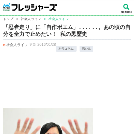
トップ
>
社会人ライフ
>
社会人ライフ
「忍者走り」に「自作ポエム」......。あの頃の自
分を全力で止めたい！ 私の黒歴史
更新:2016/01/28
社会人ライフ
本音コラム.
思い出