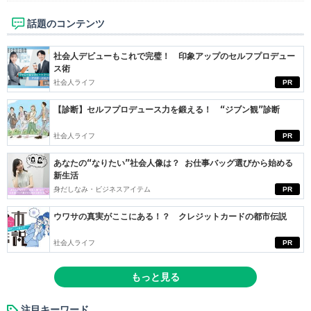
話題のコンテンツ
社会人デビューもこれで完璧！ 印象アップのセルフプロデュー
ス術
社会人ライフ
PR
【診断】セルフプロデュース力を鍛える！ “ジブン観”診断
社会人ライフ
PR
あなたの“なりたい”社会人像は？ お仕事バッグ選びから始める
新生活
身だしなみ・ビジネスアイテム
PR
ウワサの真実がここにある！？ クレジットカードの都市伝説
社会人ライフ
PR
もっと見る
注目キーワード