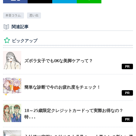
本音コラム.
思い出
関連記事
ピックアップ
ズボラ女子でもOKな美脚ケアって？
PR
簡単な診断で今のお疲れ度をチェック！
PR
18～25歳限定クレジットカードって実際お得なの？
特...
PR