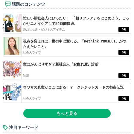
話題のコンテンツ
忙しい新社会人にぴったり！ 「朝リフレア」をはじめよう。しっ
かりニオイケアして24時間快適。
身だしなみ・ビジネスアイテム
PR
視点を変えれば、世の中は変わる。「Rethink PROJECT」がつ
たえたいこと。
社会人ライフ
PR
実はがんばりすぎ？新社会人『お疲れ度』診断
診断
PR
ウワサの真実がここにある！？ クレジットカードの都市伝説
社会人ライフ
PR
もっと見る
注目キーワード