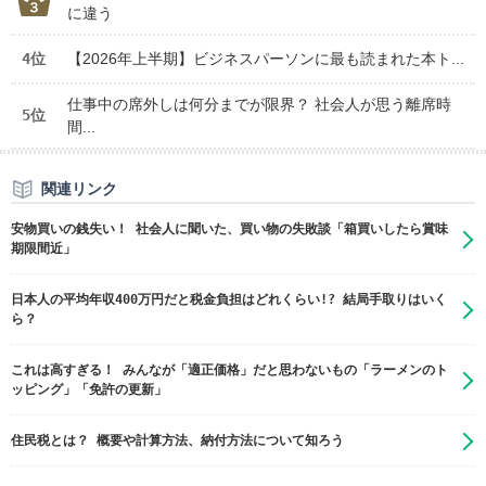
に違う
4位
【2026年上半期】ビジネスパーソンに最も読まれた本ト...
仕事中の席外しは何分までが限界？ 社会人が思う離席時
5位
間...
関連リンク
安物買いの銭失い！ 社会人に聞いた、買い物の失敗談「箱買いしたら賞味
期限間近」
日本人の平均年収400万円だと税金負担はどれくらい!? 結局手取りはいく
ら？
これは高すぎる！ みんなが「適正価格」だと思わないもの「ラーメンのト
ッピング」「免許の更新」
住民税とは？ 概要や計算方法、納付方法について知ろう