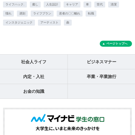
ライフハック.
癒し
人生設計
キャリア
車
世代
清潔
憧れ
遅刻
ライフプラン
若者の〇〇離れ
転職
インスタジェニック
アーティスト
曲
ページトップへ
社会人ライフ
ビジネスマナー
内定・入社
卒業・卒業旅行
お金の知識