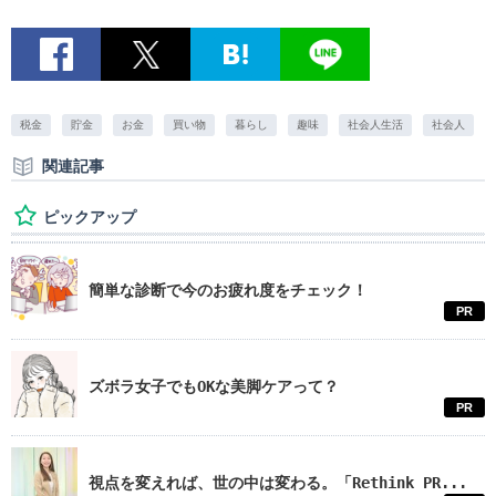
税金
貯金
お金
買い物
暮らし
趣味
社会人生活
社会人
関連記事
ピックアップ
簡単な診断で今のお疲れ度をチェック！
PR
ズボラ女子でもOKな美脚ケアって？
PR
視点を変えれば、世の中は変わる。「Rethink PR...