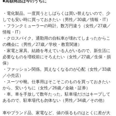
■高額商品は今のうちに
・電化製品。一度買うとしばらくは買い替えないので、少
しでも安い時に買っておきたい（男性／30歳／情報・IT）
・フランクミューラーの時計。数万円違う（女性／27歳／
情報・IT）
・クロスバイク。通勤用の自転車が壊れてしまったからこ
の機会に（男性／27歳／学校・教育関連）
・家電と家具。結婚を考えている人がいるので、新生活に
必要なものを増税前にそろえたい（女性／27歳／生保・損
保）
・ファッション関係。買えなくなるのが心配（女性／33歳
／小売店）
・スーツや靴。仕事用はそこそこのものを買っておきたい
から、安いうちに（女性／26歳／金融・証券）
・車。車を手放して数年たった。駐車場だけはキープして
あるので、駐車場代も勿体ない（男性／34歳／その他）
車やブランド品、家電など、値の張るものはとくに差が大