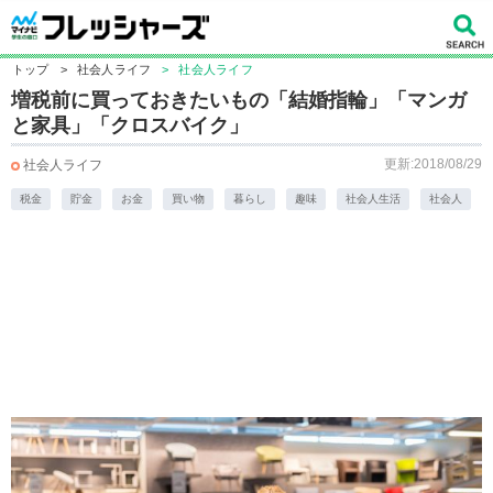
トップ
>
社会人ライフ
>
社会人ライフ
増税前に買っておきたいもの「結婚指輪」「マンガ
と家具」「クロスバイク」
更新:2018/08/29
社会人ライフ
税金
貯金
お金
買い物
暮らし
趣味
社会人生活
社会人