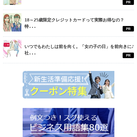
PR
18～25歳限定クレジットカードって実際お得なの？
特...
PR
いつでもわたしは前を向く。「女の子の日」を前向きに♪
社...
PR