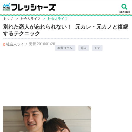
トップ
>
社会人ライフ
>
社会人ライフ
別れた恋人が忘れられない！ 元カレ・元カノと復縁
するテクニック
更新:2016/01/28
社会人ライフ
本音コラム.
恋人
モテ