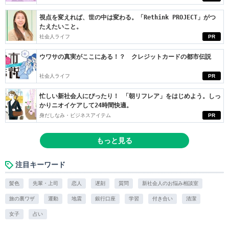
視点を変えれば、世の中は変わる。「Rethink PROJECT」がつ
たえたいこと。
社会人ライフ
PR
ウワサの真実がここにある！？ クレジットカードの都市伝説
社会人ライフ
PR
忙しい新社会人にぴったり！ 「朝リフレア」をはじめよう。しっ
かりニオイケアして24時間快適。
身だしなみ・ビジネスアイテム
PR
もっと見る
注目キーワード
髪色
先輩・上司
恋人
遅刻
質問
新社会人のお悩み相談室
旅の裏ワザ
運動
地震
銀行口座
学習
付き合い
清潔
女子
占い