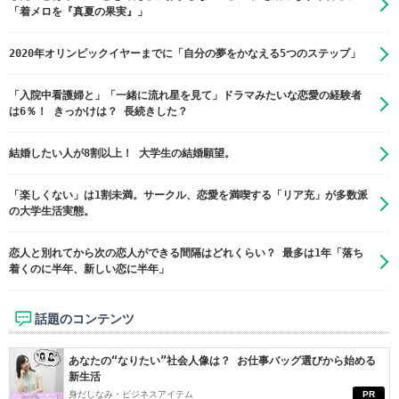
「着メロを『真夏の果実』」
2020年オリンピックイヤーまでに「自分の夢をかなえる5つのステップ」
「入院中看護婦と」「一緒に流れ星を見て」ドラマみたいな恋愛の経験者
は6％！ きっかけは？ 長続きした？
結婚したい人が8割以上！ 大学生の結婚願望。
「楽しくない」は1割未満。サークル、恋愛を満喫する「リア充」が多数派
の大学生活実態。
恋人と別れてから次の恋人ができる間隔はどれくらい？ 最多は1年「落ち
着くのに半年、新しい恋に半年」
話題のコンテンツ
あなたの“なりたい”社会人像は？ お仕事バッグ選びから始める
新生活
身だしなみ・ビジネスアイテム
PR