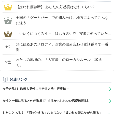
【嫌われ度診断】 あなたの好感度はどれくらい？
全国の「グーとパー」での組み分け、地方によってこんな
に違う
「いいくにつくろう～」はもう古い!? 実際に使っていた...
頭に残るあのメロディ。企業の語呂合わせ電話番号で一番
4位
覚...
わたしの地域の、「大富豪」のローカルルール「10捨
5位
て」...
関連リンク
女子必見!? 欧米人男性にモテる方法～容姿編～
女性と一緒に見ると仲が進展!? するかもしれない恋愛映画5本
したことある？ 「恋を叶える」おまじない「彼の影を踏みながら祈る」