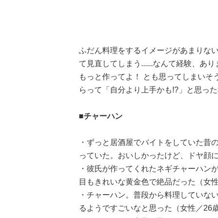
ふだん料理をするイメージがあまりな
て見直してしまう......なんて経験、
もっと作ってよ！ とも思ってしまいそ
らって「自分より上手かも!?」と思っ
■チャーハン
・ずっと居酒屋でバイトをしていた昔
っていた。おいしかったけど、ドヤ顔にむか
・彼氏が作ってくれたネギチャーハン
目もきれいな黄金色で絶品だった（女性
・チャーハン。普段から料理していな
るようですごいなと思った（女性／26