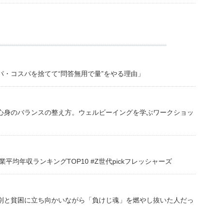
・コスパを捨てて“問答無用で量”をやる理由」
心身のバランスの整え方。ウェルビーイングを学ぶワークショッ
均年収ランキングTOP10 #Z世代pickフレッシャーズ
別と貧困に立ち向かいながら「負けじ魂」を燃やし抜いた人だっ