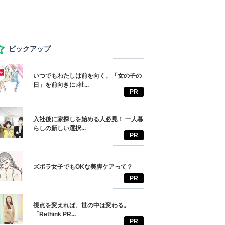
ピックアップ
いつでもわたしは前を向く。「女の子の
日」を前向きに♪社...
PR
入社後に家探しを始める人必見！ 一人暮
らしの新しい選択...
PR
ズボラ女子でもOKな美脚ケアって？
PR
視点を変えれば、世の中は変わる。
「Rethink PR...
PR