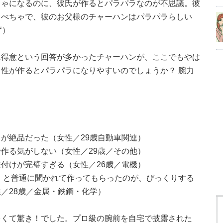
ちゃになるのに、彼氏が作るとパラパラなのが不思議。彼
ゃべちゃで、彼のお父様のチャーハンはパラパラらしい
庁）
ん得意という回答が多かったチャーハンが、ここでもやは
性が作るとパラパラになりやすいのでしょうか？ 腕力
パスタが絶品だった（女性／29歳自動車関連）
作る気がしない（女性／29歳／その他）
付けが完璧すぎる（女性／26歳／電機）
 と普通に聞かれて作ってもらったのが、びっくりする
／28歳／金属・鉄鋼・化学）
多くて驚き！でした。プロ級の腕前を自宅で披露された