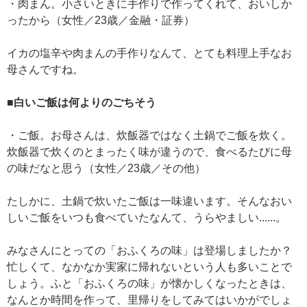
・肉まん。小さいときに手作りで作ってくれて、おいしか
ったから（女性／23歳／金融・証券）
イカの塩辛や肉まんの手作りなんて、とても料理上手なお
母さんですね。
■白いご飯は何よりのごちそう
・ご飯。お母さんは、炊飯器ではなく土鍋でご飯を炊く。
炊飯器で炊くのとまったく味が違うので、食べるたびに母
の味だなと思う（女性／23歳／その他）
たしかに、土鍋で炊いたご飯は一味違います。そんなおい
しいご飯をいつも食べていたなんて、うらやましい......。
みなさんにとっての「おふくろの味」は登場しましたか？
忙しくて、なかなか実家に帰れないという人も多いことで
しょう。ふと「おふくろの味」が懐かしくなったときは、
なんとか時間を作って、里帰りをしてみてはいかがでしょ