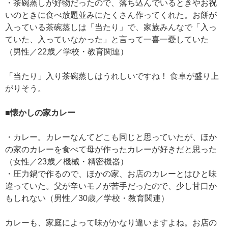
・茶碗蒸しが好物だったので、落ち込んでいるときやお祝
いのときに食べ放題並みにたくさん作ってくれた。お餅が
入っている茶碗蒸しは「当たり」で、家族みんなで「入っ
ていた、入っていなかった」と言って一喜一憂していた
（男性／22歳／学校・教育関連）
「当たり」入り茶碗蒸しはうれしいですね！ 食卓が盛り上
がりそう。
■懐かしの家カレー
・カレー。カレーなんてどこも同じと思っていたが、ほか
の家のカレーを食べて母が作ったカレーが好きだと思った
（女性／23歳／機械・精密機器）
・圧力鍋で作るので、ほかの家、お店のカレーとはひと味
違っていた。父が辛いモノが苦手だったので、少し甘口か
もしれない（男性／30歳／学校・教育関連）
カレーも、家庭によって味がかなり違いますよね。お店の