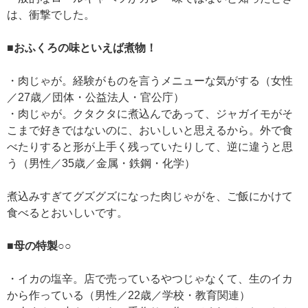
は、衝撃でした。
■おふくろの味といえば煮物！
・肉じゃが。経験がものを言うメニューな気がする（女性
／27歳／団体・公益法人・官公庁）
・肉じゃが。クタクタに煮込んであって、ジャガイモがそ
こまで好きではないのに、おいしいと思えるから。外で食
べたりすると形が上手く残っていたりして、逆に違うと思
う（男性／35歳／金属・鉄鋼・化学）
煮込みすぎてグズグズになった肉じゃがを、ご飯にかけて
食べるとおいしいです。
■母の特製○○
・イカの塩辛。店で売っているやつじゃなくて、生のイカ
から作っている（男性／22歳／学校・教育関連）