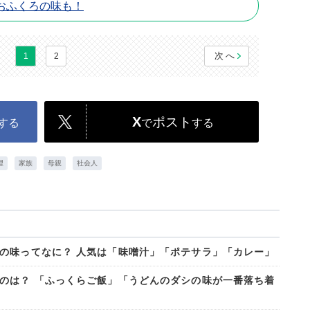
おふくろの味も！
次へ
1
2
X
ポスト
する
で
する
理
家族
母親
社会人
の味ってなに？ 人気は「味噌汁」「ポテサラ」「カレー」
のは？ 「ふっくらご飯」「うどんのダシの味が一番落ち着