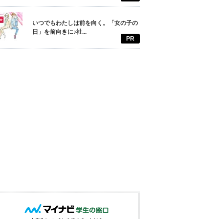
いつでもわたしは前を向く。「女の子の
日」を前向きに♪社...
PR