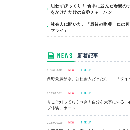
思わずびっくり！ 食卓に並んだ母親の
をかけただけの自称チャーハン」
社会人に聞いた、「最後の晩餐」には何
フライ」
新着記事
2026/04/02
西野亮廣が今、新社会人だったら――「タイパ
2025/10/21
今こそ知っておくべき！自分を大事にする、
プ体験レポート
2025/09/29