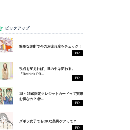
ピックアップ
簡単な診断で今のお疲れ度をチェック！
PR
視点を変えれば、世の中は変わる。
「Rethink PR...
PR
18～25歳限定クレジットカードって実際
お得なの？ 特...
PR
ズボラ女子でもOKな美脚ケアって？
PR