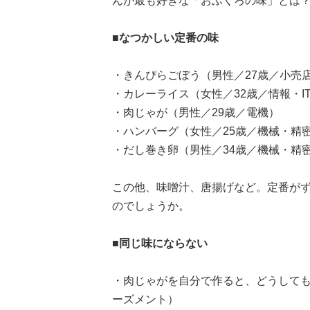
んが最も好きな「おふくろの味」とは
■なつかしい定番の味
・きんぴらごぼう（男性／27歳／小売
・カレーライス（女性／32歳／情報・I
・肉じゃが（男性／29歳／電機）
・ハンバーグ（女性／25歳／機械・精
・だし巻き卵（男性／34歳／機械・精
この他、味噌汁、唐揚げなど。定番が
のでしょうか。
■同じ味にならない
・肉じゃがを自分で作ると、どうしても
ーズメント）