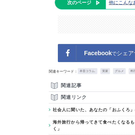
次のページ
他にこんな
Facebook
シェア
で
関連キーワード：
本音コラム.
実家
グルメ
料
関連記事
関連リンク
社会人に聞いた、あなたの「おふくろ」
海外旅行から帰ってきて食べたくなるも
く」