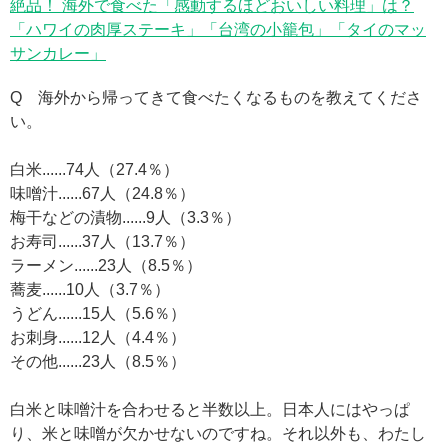
絶品！ 海外で食べた「感動するほどおいしい料理」は？
「ハワイの肉厚ステーキ」「台湾の小籠包」「タイのマッ
サンカレー」
Q 海外から帰ってきて食べたくなるものを教えてくださ
い。
白米......74人（27.4％）
味噌汁......67人（24.8％）
梅干などの漬物......9人（3.3％）
お寿司......37人（13.7％）
ラーメン......23人（8.5％）
蕎麦......10人（3.7％）
うどん......15人（5.6％）
お刺身......12人（4.4％）
その他......23人（8.5％）
白米と味噌汁を合わせると半数以上。日本人にはやっぱ
り、米と味噌が欠かせないのですね。それ以外も、わたし