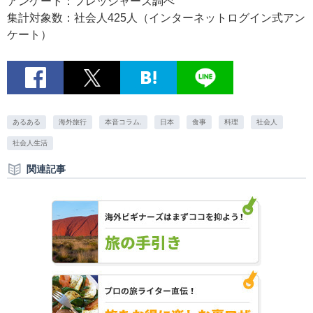
アンケート：フレッシャーズ調べ
集計対象数：社会人425人（インターネットログイン式アン
ケート）
あるある
海外旅行
本音コラム.
日本
食事
料理
社会人
社会人生活
関連記事