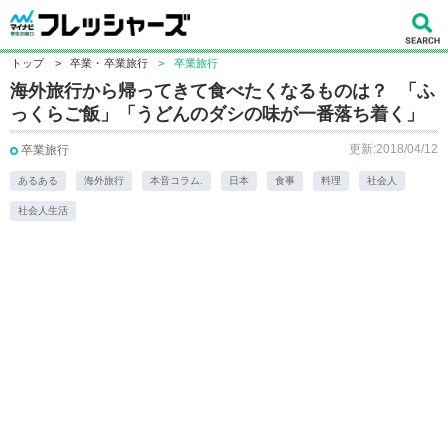
トップ
>
卒業・卒業旅行
>
卒業旅行
海外旅行から帰ってきて食べたくなるものは？ 「ふ
っくらご飯」「うどんのダシの味が一番落ち着く」
更新:2018/04/12
卒業旅行
あるある
海外旅行
本音コラム.
日本
食事
料理
社会人
社会人生活