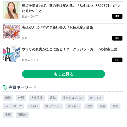
視点を変えれば、世の中は変わる。「Rethink PROJECT」がつ
たえたいこと。
社会人ライフ
PR
実はがんばりすぎ？新社会人『お疲れ度』診断
診断
PR
ウワサの真実がここにある！？ クレジットカードの都市伝説
社会人ライフ
PR
もっと見る
注目キーワード
保険
外国
人生設計
運動
生き方コンパス
オフィス
ハートマーク
出会い
本音コラム.
プレゼン
清潔
先生
卒業
食費
謝恩会