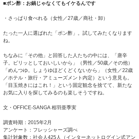
■ポン酢：お鍋じゃなくてもイケるんです
・さっぱり食べれる（女性／27歳／商社・卸）
たった一人に選ばれた「ポン酢」。試してみたくなります
ね。
ちなみに「その他」と回答した人たちの中には、「唐辛
子。ピリッとしておいしいから」（男性／50歳／その他）
「めんつゆ。しょうゆほどくどくないから」（女性／22歳
／ホテル・旅行・アミューズメント内定）という意見も。
「目玉焼きにはこれ！」という固定観念を捨てて、新たな
お気に入りを探してみるのも楽しそうですね。
文・OFFICE-SANGA 相羽亜季実
調査時期：2015年2月
アンケート：フレッシャーズ調べ
集計対象数：社会人425人（インターネットログイン式アン