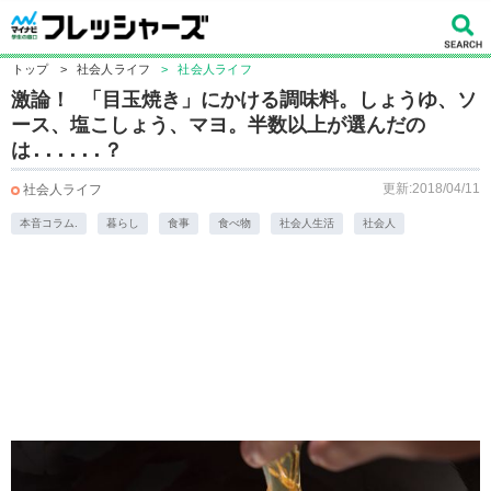
トップ
>
社会人ライフ
>
社会人ライフ
激論！ 「目玉焼き」にかける調味料。しょうゆ、ソ
ース、塩こしょう、マヨ。半数以上が選んだの
は......？
更新:2018/04/11
社会人ライフ
本音コラム.
暮らし
食事
食べ物
社会人生活
社会人