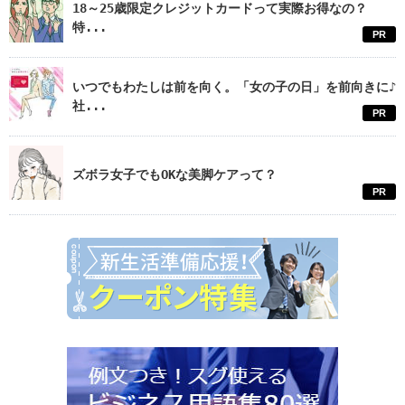
18～25歳限定クレジットカードって実際お得なの？
特...
PR
いつでもわたしは前を向く。「女の子の日」を前向きに♪
社...
PR
ズボラ女子でもOKな美脚ケアって？
PR