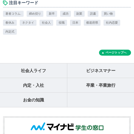
注目キーワード
著者コラム.
締め切り
新卒
成功
副業
読書
買い物
春休み
ネクタイ
社会人
役職
日本
都道府県
社内恋愛
内定式
ページトップへ
社会人ライフ
ビジネスマナー
内定・入社
卒業・卒業旅行
お金の知識