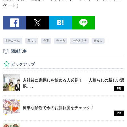
ケート）
本音コラム.
暮らし
食事
食べ物
社会人生活
社会人
関連記事
ピックアップ
入社後に家探しを始める人必見！ 一人暮らしの新しい選
択...
PR
簡単な診断で今のお疲れ度をチェック！
PR