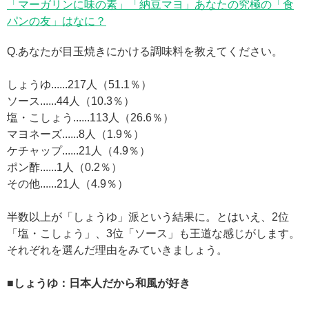
「マーガリンに味の素」「納豆マヨ」あなたの究極の「食
パンの友」はなに？
Q.あなたが目玉焼きにかける調味料を教えてください。
しょうゆ......217人（51.1％）
ソース......44人（10.3％）
塩・こしょう......113人（26.6％）
マヨネーズ......8人（1.9％）
ケチャップ......21人（4.9％）
ポン酢......1人（0.2％）
その他......21人（4.9％）
半数以上が「しょうゆ」派という結果に。とはいえ、2位
「塩・こしょう」、3位「ソース」も王道な感じがします。
それぞれを選んだ理由をみていきましょう。
■しょうゆ：日本人だから和風が好き