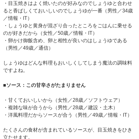
・目玉焼きはよく焼いたのが好みなのでしょうゆと合わせ
ると香ばしくておいしいのでしょうゆが一番（男性／34歳
／情報・IT）
・しょうゆと黄身が混ざり合ったところをごはんに乗せる
のが好きだから（女性／50歳／情報・IT）
・卵かけ御飯含め、卵と相性が良いのはしょうゆである
（男性／49歳／通信）
しょうゆはどんな料理もおいしくしてしまう魔法の調味料
ですよね。
■ソース：この甘辛さがたまりません
・甘くておいしいから（女性／28歳／ソフトウェア）
・複雑な味が合うから（男性／28歳／建設・土木）
・洋風料理だからソースが合う（男性／49歳／情報・IT）
たくさんの食材が含まれているソースが、目玉焼きをひき
立たせます。