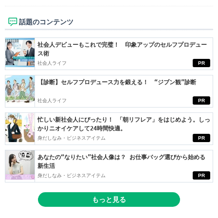
話題のコンテンツ
社会人デビューもこれで完璧！ 印象アップのセルフプロデュー
ス術
社会人ライフ
PR
【診断】セルフプロデュース力を鍛える！ “ジブン観”診断
社会人ライフ
PR
忙しい新社会人にぴったり！ 「朝リフレア」をはじめよう。しっ
かりニオイケアして24時間快適。
身だしなみ・ビジネスアイテム
PR
あなたの“なりたい”社会人像は？ お仕事バッグ選びから始める
新生活
身だしなみ・ビジネスアイテム
PR
もっと見る