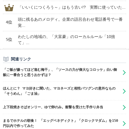
「いいくにつくろう～」はもう古い!? 実際に使っていた...
頭に残るあのメロディ。企業の語呂合わせ電話番号で一番
4位
覚...
わたしの地域の、「大富豪」のローカルルール「10捨
5位
て」...
関連リンク
「ご飯が嫌ってほど進む梅干」、「ソースの力が偉大なコロッケ」白い御
飯に一番合うと思うおかずは？
ほんとに？ マヨ好きに聞いた、マヨネーズと相性バツグンの意外なもの
「そうめん」「ごま油」
上下段焼きそばオンリー、ゆで卵のみ。衝撃を受けた手作り弁当
まるでホテルの朝食！ 「エッグベネディクト」「クロックマダム」を150
円以内で作ってみた