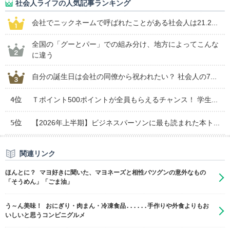
社会人ライフの人気記事ランキング
会社でニックネームで呼ばれたことがある社会人は21.2...
全国の「グーとパー」での組み分け、地方によってこんな
に違う
自分の誕生日は会社の同僚から祝われたい？ 社会人の7...
4位
Ｔポイント500ポイントが全員もらえるチャンス！ 学生...
5位
【2026年上半期】ビジネスパーソンに最も読まれた本ト...
関連リンク
ほんとに？ マヨ好きに聞いた、マヨネーズと相性バツグンの意外なもの
「そうめん」「ごま油」
う～ん美味！ おにぎり・肉まん・冷凍食品......手作りや外食よりもお
いしいと思うコンビニグルメ