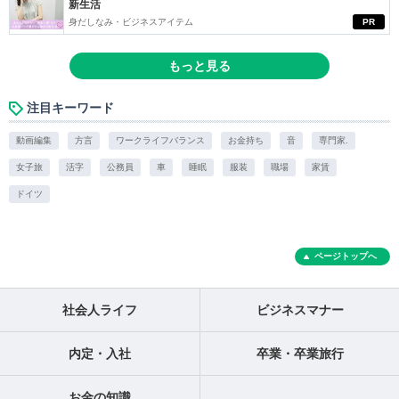
新生活
身だしなみ・ビジネスアイテム
PR
もっと見る
注目キーワード
動画編集
方言
ワークライフバランス
お金持ち
音
専門家.
女子旅
活字
公務員
車
睡眠
服装
職場
家賃
ドイツ
ページトップへ
社会人ライフ
ビジネスマナー
内定・入社
卒業・卒業旅行
お金の知識