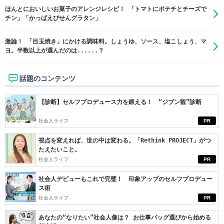
ほんとにおいしいお菓子のアレンジレシピ！ 「トマトにポテチとチーズで
チン」「かっぱえびせんグラタン」
激論！ 「目玉焼き」にかける調味料。しょうゆ、ソース、塩こしょう、マ
ヨ。半数以上が選んだのは......？
話題のコンテンツ
【診断】セルフプロデュース力を鍛える！ “ジブン観”診断
社会人ライフ
PR
視点を変えれば、世の中は変わる。「Rethink PROJECT」がつ
たえたいこと。
社会人ライフ
PR
社会人デビューもこれで完璧！ 印象アップのセルフプロデュー
ス術
社会人ライフ
PR
あなたの“なりたい”社会人像は？ お仕事バッグ選びから始める