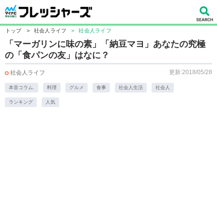
トップ
>
社会人ライフ
>
社会人ライフ
「マーガリンに味の素」「納豆マヨ」あなたの究極
の「食パンの友」はなに？
更新:2018/05/28
社会人ライフ
本音コラム.
料理
グルメ
食事
社会人生活
社会人
ランキング
人気