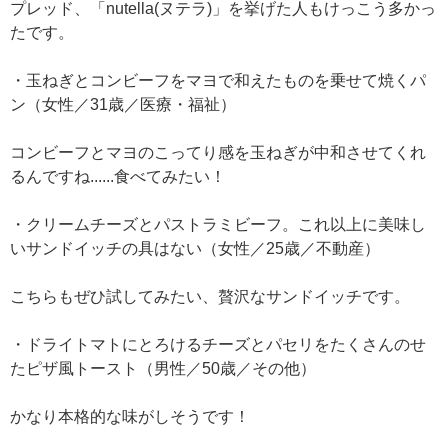
プレッド、「nutella(ヌテラ)」を挙げた人もけっこう多かっ
たです。
・玉ねぎとコンビーフをマヨで和えたものを乗せて焼くパ
ン（女性／31歳／医療・福祉）
コンビーフとマヨのこってり感を玉ねぎが中和させてくれ
るんですね......食べてみたい！
・クリームチーズとパストラミビーフ。これ以上に美味し
いサンドイッチの具はない（女性／25歳／不動産）
こちらもぜひ試してみたい、贅沢なサンドイッチです。
・ドライトマトにとろけるチーズとパセリをたくさんのせ
たピザ風トースト（男性／50歳／その他）
かなり本格的な味がしそうです！