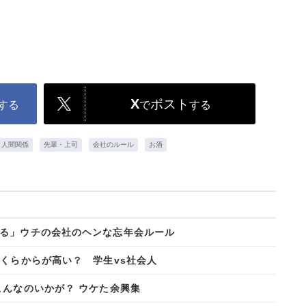
X
ポスト
する
で
する
人間関係
先輩・上司
会社のルール
お酒
る」ウチの会社のヘンな忘年会ルール
いくらからが高い？ 学生vs社会人
こんなのいかが？ ウケた余興集