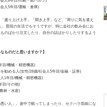
社会人6年目/印刷・紙パルプ)
会人5年目/運輸・倉庫)
「盛り上げ上手」「聞き上手」など、"周りに気を遣え
た。普段の生活でもそうですが、特に会社の飲み会にお
いものばかり注文したり、自分の話ばかりしたりするよう
んなものだと思いますか？】
年目/機械・精密機器)
める人(女性/28歳/社会人5年目/金融・証券)
会人1年目/機械・精密機器)
年目/その他)
/農林・水産)
の悪い人」。途中で眠ってしまったり、セクハラ気味にな