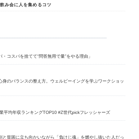
！ 飲み会に人を集めるコツ
・コスパを捨てて“問答無用で量”をやる理由」
心身のバランスの整え方。ウェルビーイングを学ぶワークショッ
均年収ランキングTOP10 #Z世代pickフレッシャーズ
別と貧困に立ち向かいながら「負けじ魂」を燃やし抜いた人だっ