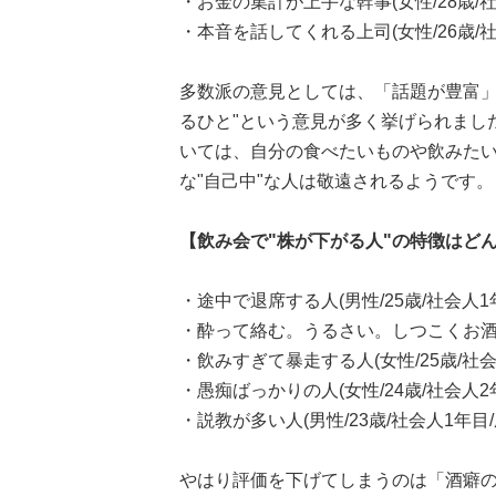
・お金の集計が上手な幹事(女性/28歳/
・本音を話してくれる上司(女性/26歳/社
多数派の意見としては、「話題が豊富」
るひと"という意見が多く挙げられまし
いては、自分の食べたいものや飲みた
な"自己中"な人は敬遠されるようです。
【飲み会で"株が下がる人"の特徴はど
・途中で退席する人(男性/25歳/社会人1
・酔って絡む。うるさい。しつこくお酒を勧
・飲みすぎて暴走する人(女性/25歳/社
・愚痴ばっかりの人(女性/24歳/社会人2
・説教が多い人(男性/23歳/社会人1年目
やはり評価を下げてしまうのは「酒癖