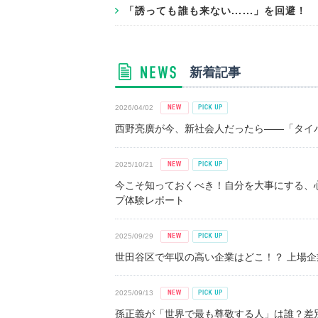
「誘っても誰も来ない......」を回避
新着記事
2026/04/02
西野亮廣が今、新社会人だったら――「タイパ
2025/10/21
今こそ知っておくべき！自分を大事にする、
プ体験レポート
2025/09/29
世田谷区で年収の高い企業はどこ！？ 上場企業平
2025/09/13
孫正義が「世界で最も尊敬する人」は誰？差