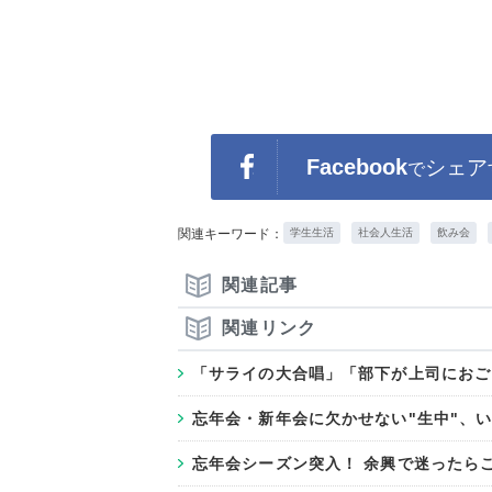
Facebook
シェア
で
関連キーワード：
学生生活
社会人生活
飲み会
関連記事
関連リンク
「サライの大合唱」「部下が上司におご
忘年会・新年会に欠かせない"生中"、
忘年会シーズン突入！ 余興で迷ったら