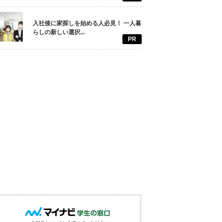
入社後に家探しを始める人必見！ 一人暮
らしの新しい選択...
PR