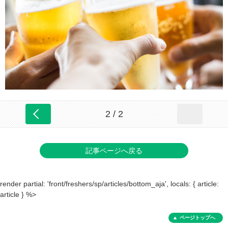
2 / 2
記事ページへ戻る
render partial: 'front/freshers/sp/articles/bottom_aja', locals: { article:
article } %>
ページトップへ