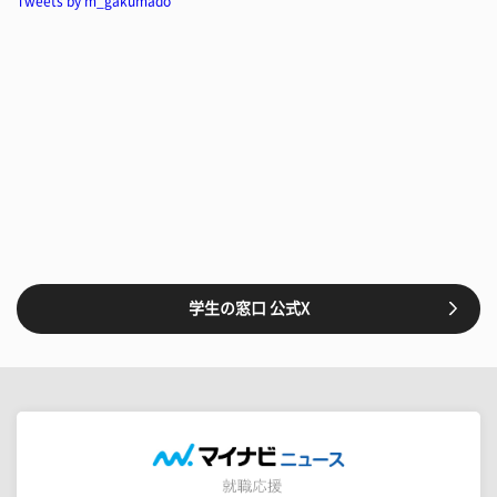
Tweets by m_gakumado
学生の窓口 公式X