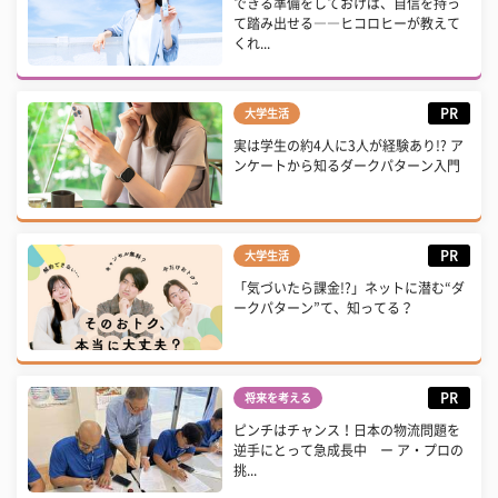
できる準備をしておけば、自信を持っ
て踏み出せる――ヒコロヒーが教えて
くれ...
PR
大学生活
実は学生の約4人に3人が経験あり!? ア
ンケートから知るダークパターン入門
PR
大学生活
「気づいたら課金!?」ネットに潜む“ダ
ークパターン”て、知ってる？
PR
将来を考える
ピンチはチャンス！日本の物流問題を
逆手にとって急成長中 ー ア・プロの
挑...