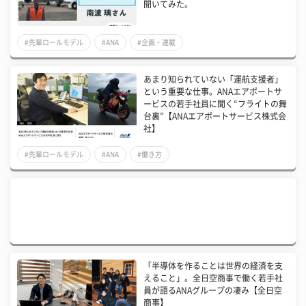
聞いてみた。
#先輩ロールモデル
#ANA
#企画・連載
あまり知られていない「運航支援者」
という重要な仕事。ANAエアポートサ
ービスの若手社員に聞く“フライトの舞
台裏”【ANAエアポートサービス株式会
社】
#先輩ロールモデル
#ANA
#働き方
「半導体を作ることは世界の経済を支
えること」。全日空商事で働く若手社
員が語るANAグループの凄み【全日空
商事】