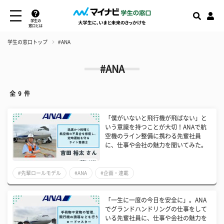
学生の
窓口とは
学生の窓口トップ
#ANA
#ANA
全
9
件
「僕がいないと飛行機が飛ばない」と
いう意識を持つことが大切！ANAで航
空機のライン整備に携わる先輩社員
に、仕事や会社の魅力を聞いてみた。
#先輩ロールモデル
#ANA
#企画・連載
「一生に一度の今日を安全に」。ANA
でグランドハンドリングの仕事をして
いる先輩社員に、仕事や会社の魅力を