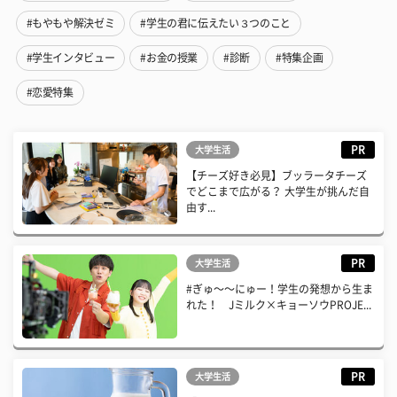
#もやもや解決ゼミ
#学生の君に伝えたい３つのこと
#学生インタビュー
#お金の授業
#診断
#特集企画
#恋愛特集
PR
大学生活
【チーズ好き必見】ブッラータチーズ
でどこまで広がる？ 大学生が挑んだ自
由す...
PR
大学生活
#ぎゅ〜〜にゅー！学生の発想から生ま
れた！ Jミルク×キョーソウPROJE...
PR
大学生活