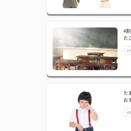
4
た
#
た
お
#