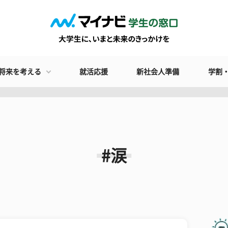
将来を考える
就活応援
新社会人準備
学割
#涙