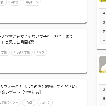
映画
#韓国
#胸キュン
開
開
募
子大学生が彼女じゃない女子を「抱きしめて
申
！」と思った瞬間4選
大学生
#男子大学生
#好き
2人で大号泣！『ボクの妻と結婚してください』
開
写会レポート【学生記者】
開
大学生ライター
#映画
#泣ける