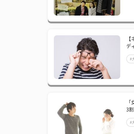
【
デ
#
「
3
#