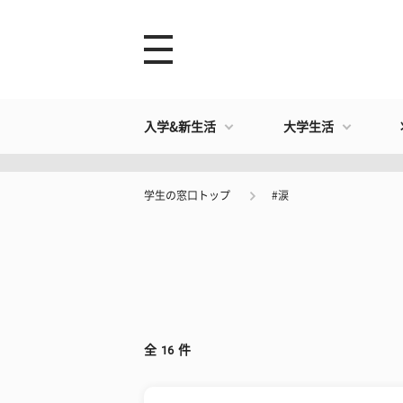
入学&新生活
大学生活
学生の窓口トップ
#涙
全
16
件