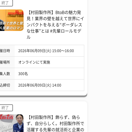
終了
【村田製作所】BtoBの魅力発
見！業界の壁を越えて世界にイ
ンパクトを与える“ボーダレス
な仕事”とは #先輩ロールモデ
ル
催日時
2026年06月09日(火) 15:00〜16:00
催場所
オンラインにて実施
集人数
300名
込締切
2026年06月09日(火) 14:00
終了
【村田製作所】飾らず、偽ら
ず、自分らしく。村田製作所で
活躍する先輩の就活術と企業の