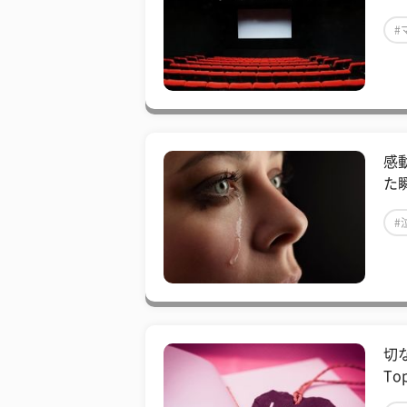
#
感
た
#
切
To