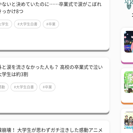
かないと決めていたのに……卒業式で涙がこぼれ
きっかけ8つ
大学生
#大学生白書
#卒業
外と涙を流さなかった人も？ 高校の卒業式で泣い
大学生は約3割
感動
#大学生白書
#卒業
腺崩壊！ 大学生が思わずガチ泣きした感動アニメ