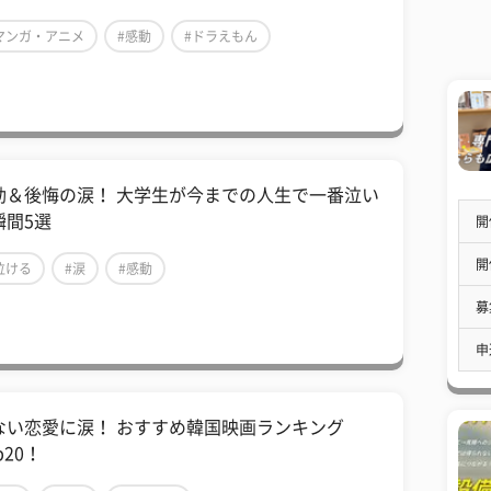
マンガ・アニメ
#感動
#ドラえもん
動＆後悔の涙！ 大学生が今までの人生で一番泣い
瞬間5選
開
開
泣ける
#涙
#感動
募
申
ない恋愛に涙！ おすすめ韓国映画ランキング
p20！