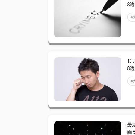
8
#
じ
8選
#
最
画