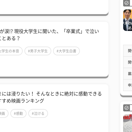
割が涙!? 現役大学生に聞いた、「卒業式」で泣い
ことある？
開
大学生の本音
#男子大学生
#大学生白書
開
募
申
まには浸りたい！ そんなときに絶対に感動できる
すすめ映画ランキング
映画
#感動
#泣ける