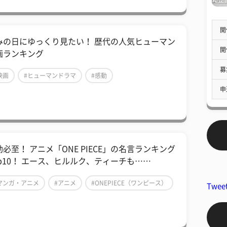
開
みの日にゆっくり見たい！ 歴代の人気ヒューマン
開
画ランキング
募
映画
#ヒューマンドラマ
#感動
申
動必至！ アニメ「ONE PIECE」の名言ランキング
op10！ エース、ヒルルク、ティーチも……
マンガ・アニメ
#アニメ
#ONEPIECE（ワンピース）
Twee