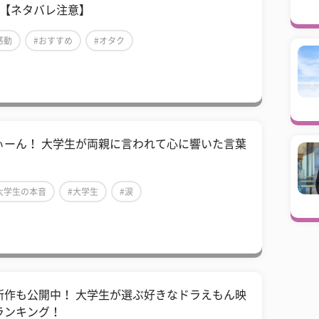
選【ネタバレ注意】
感動
#おすすめ
#オタク
ぃーん！ 大学生が両親に言われて心に響いた言葉
大学生の本音
#大学生
#涙
新作も公開中！ 大学生が選ぶ好きなドラえもん映
ランキング！