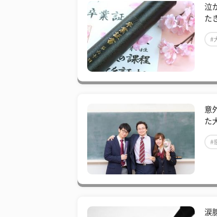
泣
た
#
意
た
#
涙