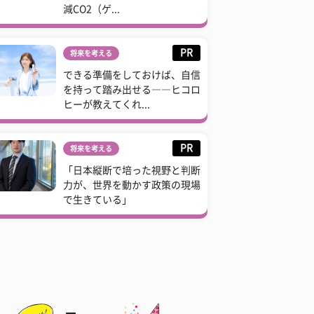
減CO2（ゲ...
PR
将来を考える
できる準備をしておけば、自信
を持って踏み出せる――ヒコロ
ヒーが教えてくれ...
PR
将来を考える
「日本縦断で培った視野と判断
力が、世界を動かす政策の現場
で生きている」