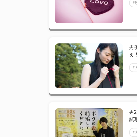
#
男
ぇ
#
男
試
#