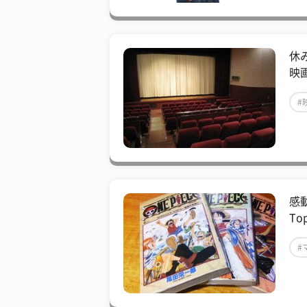
休
映
#
感
T
#