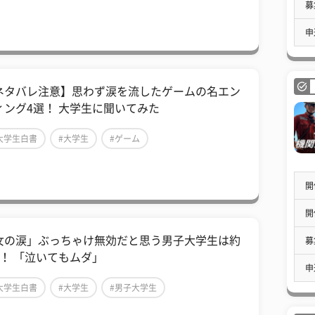
募
申
ネタバレ注意】思わず涙を流したゲームの名エン
ィング4選！ 大学生に聞いてみた
大学生白書
#大学生
#ゲーム
開
開
女の涙」ぶっちゃけ無効だと思う男子大学生は約
募
割！ 「泣いてもムダ」
申
大学生白書
#大学生
#男子大学生