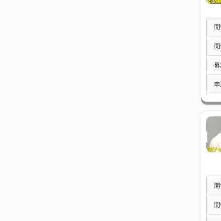
開
開
募
申
開
開