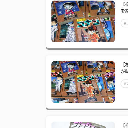
【
を
#
【
が
#
【