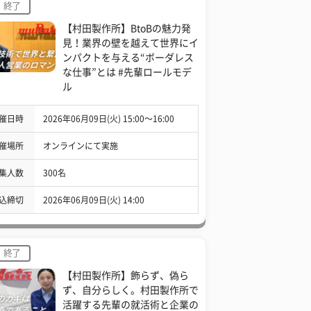
終了
【村田製作所】BtoBの魅力発
見！業界の壁を越えて世界にイ
ンパクトを与える“ボーダレス
な仕事”とは #先輩ロールモデ
ル
催日時
2026年06月09日(火) 15:00〜16:00
催場所
オンラインにて実施
集人数
300名
込締切
2026年06月09日(火) 14:00
終了
【村田製作所】飾らず、偽ら
ず、自分らしく。村田製作所で
活躍する先輩の就活術と企業の