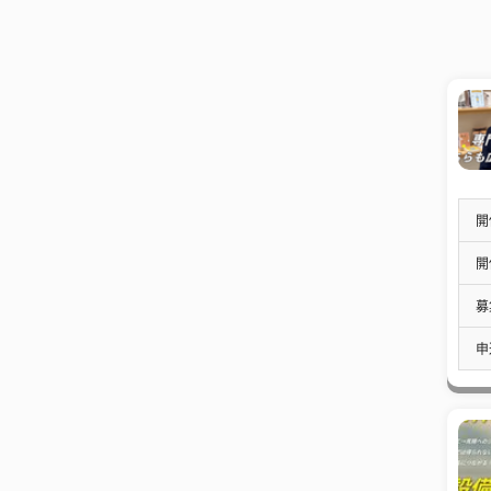
開
開
募
申