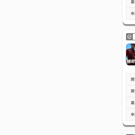
募
申
開
開
募
申