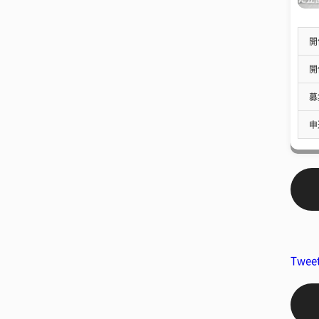
開
開
募
申
Twee