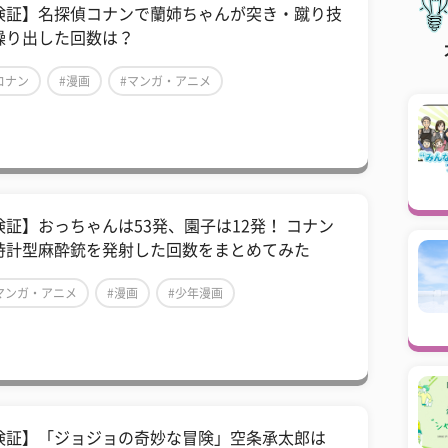
検証】名探偵コナンで蘭姉ちゃんが突き・蹴り技
繰り出した回数は？
コナン
#漫画
#マンガ・アニメ
検証】おっちゃんは53発、園子は12発！ コナン
時計型麻酔銃を発射した回数をまとめてみた
マンガ・アニメ
#漫画
#少年漫画
検証】「ジョジョの奇妙な冒険」空条承太郎は