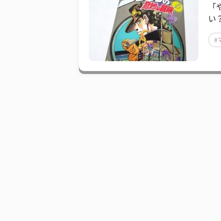
「
い
#