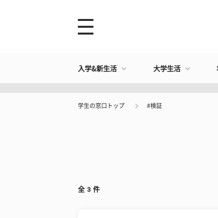
入学&新生活
大学生活
学生の窓口トップ
#検証
全
3
件