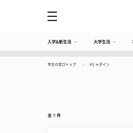
入学&新生活
大学生活
学生の窓口トップ
#ヒャダイン
全
7
件