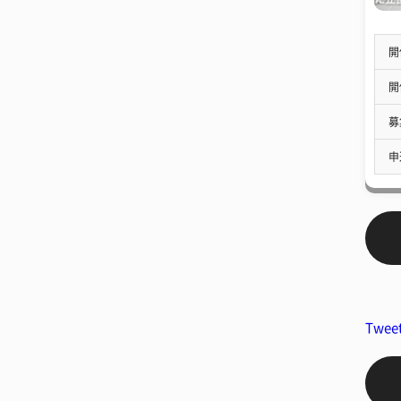
開
開
募
申
Twee