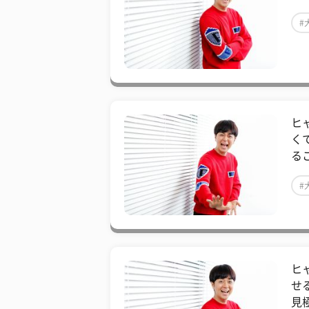
#
ヒ
く
る
#
ヒ
せ
見