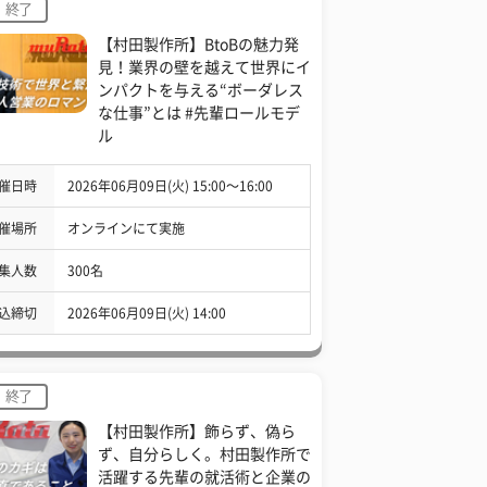
終了
【村田製作所】BtoBの魅力発
見！業界の壁を越えて世界にイ
ンパクトを与える“ボーダレス
な仕事”とは #先輩ロールモデ
ル
催日時
2026年06月09日(火) 15:00〜16:00
催場所
オンラインにて実施
集人数
300名
込締切
2026年06月09日(火) 14:00
終了
【村田製作所】飾らず、偽ら
ず、自分らしく。村田製作所で
活躍する先輩の就活術と企業の