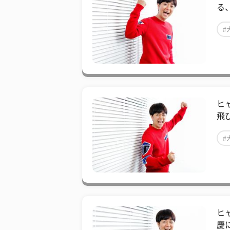
る
#
ヒ
飛
#
ヒ
慶