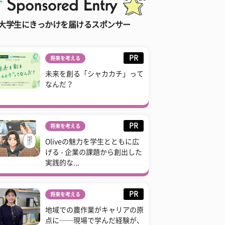
大学生にきっかけを届けるスポンサー
PR
将来を考える
未来を創る「シャカカチ」って
なんだ？
PR
将来を考える
Oliveの魅力を学生とともに広
げる - 企業の課題から創出した
実践的な...
PR
将来を考える
地域での農作業がキャリアの原
点に──現場で学んだ経験が、