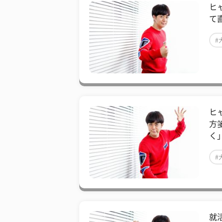
ヒ
て
#
ヒ
方
く
#
就