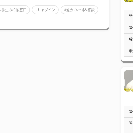
大学生の相談窓口
#ヒャダイン
#過去のお悩み相談
開
開
募
申
開
開