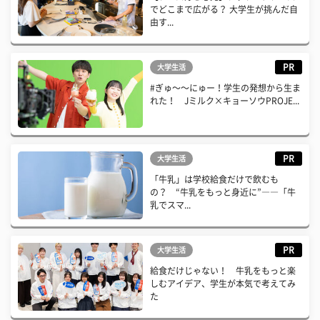
でどこまで広がる？ 大学生が挑んだ自
由す...
PR
大学生活
#ぎゅ〜〜にゅー！学生の発想から生ま
れた！ Jミルク×キョーソウPROJE...
PR
大学生活
「牛乳」は学校給食だけで飲むも
の？ “牛乳をもっと身近に”――「牛
乳でスマ...
PR
大学生活
給食だけじゃない！ 牛乳をもっと楽
しむアイデア、学生が本気で考えてみ
た