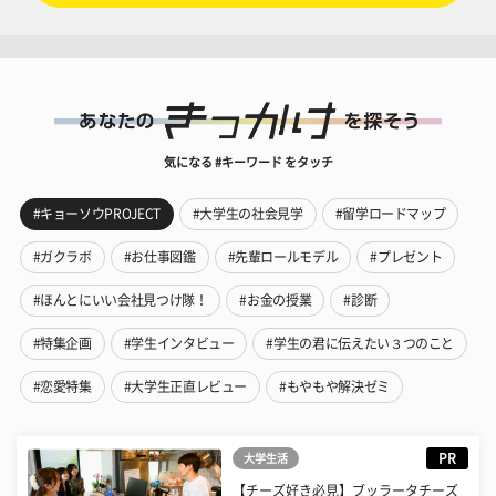
気になる #キーワード をタッチ
#キョーソウPROJECT
#大学生の社会見学
#留学ロードマップ
#ガクラボ
#お仕事図鑑
#先輩ロールモデル
#プレゼント
#ほんとにいい会社見つけ隊！
#お金の授業
#診断
#特集企画
#学生インタビュー
#学生の君に伝えたい３つのこと
#恋愛特集
#大学生正直レビュー
#もやもや解決ゼミ
PR
大学生活
【チーズ好き必見】ブッラータチーズ