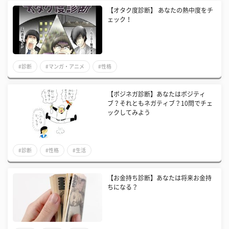
【オタク度診断】 あなたの熱中度をチ
ェック！
#診断
#マンガ・アニメ
#性格
【ポジネガ診断】あなたはポジティ
ブ？それともネガティブ？10問でチェ
ックしてみよう
#診断
#性格
#生活
【お金持ち診断】あなたは将来お金持
ちになる？