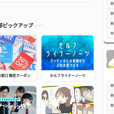
開
開
募
部ピックアップ
申
の窓口 限定クーポン
セルフライナーノーツ
開
開
募