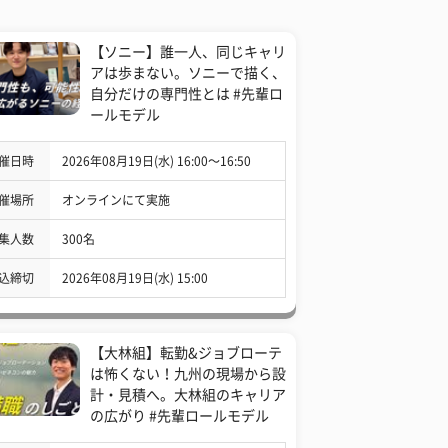
【ソニー】誰一人、同じキャリ
アは歩まない。ソニーで描く、
自分だけの専門性とは #先輩ロ
ールモデル
催日時
2026年08月19日(水) 16:00〜16:50
催場所
オンラインにて実施
集人数
300名
込締切
2026年08月19日(水) 15:00
【大林組】転勤&ジョブローテ
は怖くない！九州の現場から設
計・見積へ。大林組のキャリア
の広がり #先輩ロールモデル