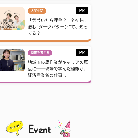
PR
大学生活
「気づいたら課金!?」ネットに
潜む“ダークパターン”て、知っ
てる？
PR
将来を考える
地域での農作業がキャリアの原
点に──現場で学んだ経験が、
経済産業省の仕事...