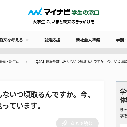
将来を考える
就活応援
新社会人準備
学割
準備・新生活
【Q&A】運転免許はみんないつ頃取るんですか。今、いつ頃
学
んないつ頃取るんですか。今、
体
迷っています。
き
学
あとで読む