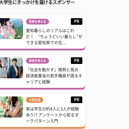
大学生にきっかけを届けるスポンサー
PR
将来を考える
愛知暮らしのリアルはこれ
だ！ “ちょうどいい暮らし”が
できる愛知県での生...
PR
将来を考える
「社会を動かす」情熱と視点 -
経済産業省の若手職員が語るキ
ャリアと経験
PR
大学生活
実は学生の約4人に3人が経験
あり!? アンケートから知るダ
ークパターン入門