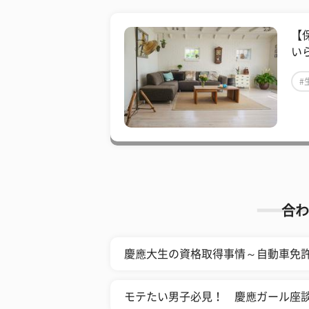
【
い
#
合わ
慶應大生の資格取得事情～自動車免
モテたい男子必見！ 慶應ガール座