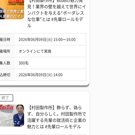
【村田製作所】BtoBの魅力発
見！業界の壁を越えて世界にイ
ンパクトを与える“ボーダレス
な仕事”とは #先輩ロールモデ
ル
催日時
2026年06月09日(火) 15:00〜16:00
催場所
オンラインにて実施
集人数
300名
込締切
2026年06月09日(火) 14:00
終了
【村田製作所】飾らず、偽ら
ず、自分らしく。村田製作所で
活躍する先輩の就活術と企業の
魅力とは #先輩ロールモデル