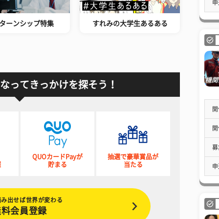
申
ターンシップ特集
すれみの大学生あるある
なってきっかけを探そう！
開
開
募
QUOカードPayが
抽選で豪華賞品が
催
貯まる
当たる
申
踏み出せば世界が変わる
無料会員登録