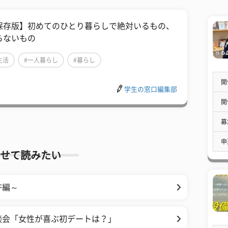
保存版】初めてのひとり暮らしで絶対いるもの、
らないもの
生活
#一人暮らし
#暮らし
開
学生の窓口編集部
開
募
申
せて読みたい
許編～
談会「女性が喜ぶ初デートは？」