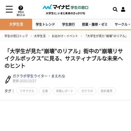
学生の
窓口とは
大学生活
学生トレンド
学生旅行
授業・履修・ゼミ
サークル・
学生の窓口トップ
大学生活
お出かけ・イベント
「大学生が見た“崩壊”のリアル」
「大学生が見た“崩壊”のリアル」街中の“崩壊リサ
イクルボックス”に見る、サスティナブルな未来へ
のヒント
ガクラボ学生ライター・まえれな
更新:2025/10/27
タグ：
リサイクル
企業
体験レポート
ガクラボ
飲料業界