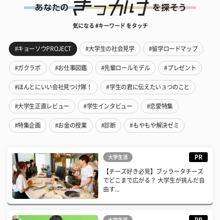
気になる #キーワード をタッチ
#キョーソウPROJECT
#大学生の社会見学
#留学ロードマップ
#ガクラボ
#お仕事図鑑
#先輩ロールモデル
#プレゼント
#ほんとにいい会社見つけ隊！
#学生の君に伝えたい３つのこと
#大学生正直レビュー
#学生インタビュー
#恋愛特集
#特集企画
#お金の授業
#診断
#もやもや解決ゼミ
PR
大学生活
【チーズ好き必見】ブッラータチーズ
でどこまで広がる？ 大学生が挑んだ自
由す...