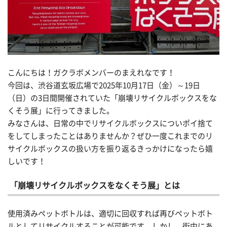
こんにちは！ガクラボメンバーのまえれなです！
今回は、渋谷道玄坂広場で
2025
年
10
月
17
日（金）～
19
日
（日）の
3
日間開催されていた「崩壊リサイクルボックスをな
くそう展」に行ってきました。
みなさんは、日常の中でリサイクルボックスについポイ捨て
をしてしまったことはありませんか？ぜひ一度これまでのリ
サイクルボックスの扱い方を振り返るきっかけになったら嬉
しいです！
「崩壊リサイクルボックスをなくそう展」とは
使用済みペットボトルは、適切に回収すれば再びペットボト
ルとしてリサイクルすることが可能です。しかし、街中にあ