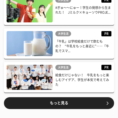
PR
大学生活
#ぎゅ〜〜にゅー！学生の発想から生ま
れた！ Jミルク×キョーソウPROJE...
PR
大学生活
「牛乳」は学校給食だけで飲むも
の？ “牛乳をもっと身近に”――「牛
乳でスマ...
PR
大学生活
給食だけじゃない！ 牛乳をもっと楽
しむアイデア、学生が本気で考えてみ
た
もっと見る