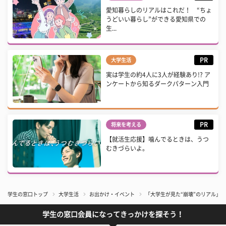
愛知暮らしのリアルはこれだ！ “ちょ
うどいい暮らし”ができる愛知県での
生...
PR
大学生活
実は学生の約4人に3人が経験あり!? ア
ンケートから知るダークパターン入門
PR
将来を考える
【就活生応援】噛んでるときは、うつ
むきづらいよ。
学生の窓口トップ
大学生活
お出かけ・イベント
「大学生が見た“崩壊”のリアル」
学生の窓口会員になってきっかけを探そう！