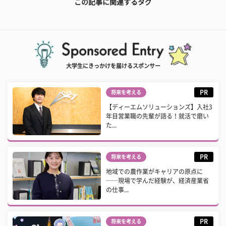
この記事に関連するタグ
大学生にきっかけを届けるスポンサー
PR
将来を考える
【ディーエムソリューションズ】入社3
年目営業職の先輩が語る！就活で磨い
た...
PR
将来を考える
地域での農作業がキャリアの原点に
──現場で学んだ経験が、経済産業省
の仕事...
PR
将来を考える