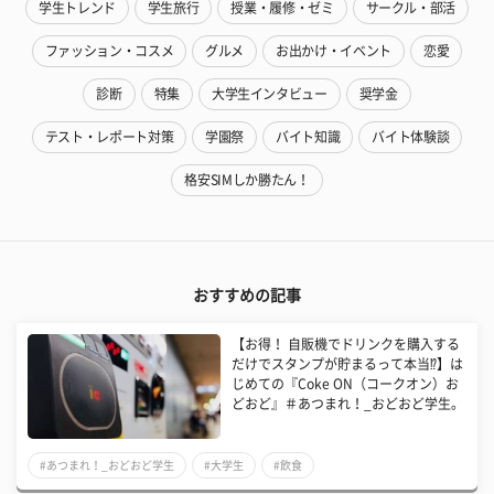
学生トレンド
学生旅行
授業・履修・ゼミ
サークル・部活
ファッション・コスメ
グルメ
お出かけ・イベント
恋愛
診断
特集
大学生インタビュー
奨学金
テスト・レポート対策
学園祭
バイト知識
バイト体験談
格安SIMしか勝たん！
おすすめの記事
【お得！ 自販機でドリンクを購入する
だけでスタンプが貯まるって本当⁉】は
じめての『Coke ON（コークオン）お
どおど』＃あつまれ！_おどおど学生。
#あつまれ！_おどおど学生
#大学生
#飲食