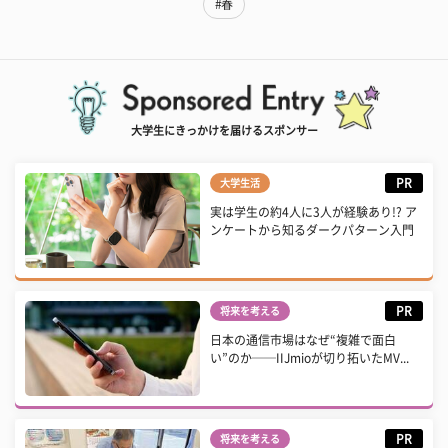
#春
大学生にきっかけを届けるスポンサー
PR
大学生活
実は学生の約4人に3人が経験あり!? ア
ンケートから知るダークパターン入門
PR
将来を考える
日本の通信市場はなぜ“複雑で面白
い”のか──IIJmioが切り拓いたMV...
PR
将来を考える