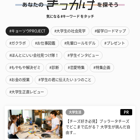
気になる #キーワード をタッチ
#キョーソウPROJECT
#大学生の社会見学
#留学ロードマップ
#ガクラボ
#お仕事図鑑
#先輩ロールモデル
#プレゼント
#ほんとにいい会社見つけ隊！
#学生インタビュー
#もやもや解決ゼミ
#診断
#恋愛特集
#特集企画
#お金の授業
#学生の君に伝えたい３つのこと
#大学生正直レビュー
PR
大学生活
【チーズ好き必見】ブッラータチーズ
でどこまで広がる？ 大学生が挑んだ自
由す...