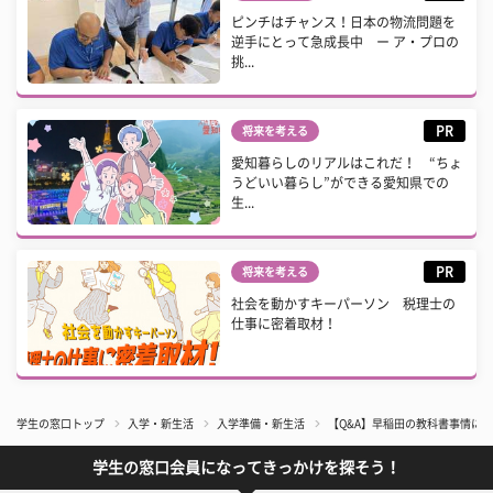
ピンチはチャンス！日本の物流問題を
逆手にとって急成長中 ー ア・プロの
挑...
PR
将来を考える
愛知暮らしのリアルはこれだ！ “ちょ
うどいい暮らし”ができる愛知県での
生...
PR
将来を考える
社会を動かすキーパーソン 税理士の
仕事に密着取材！
学生の窓口トップ
入学・新生活
入学準備・新生活
【Q&A】早稲田の教科書事情に
学生の窓口会員になってきっかけを探そう！