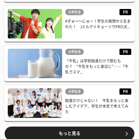
PR
大学生活
#ぎゅ〜〜にゅー！学生の発想から生ま
れた！ Jミルク×キョーソウPROJE...
PR
大学生活
「牛乳」は学校給食だけで飲むも
の？ “牛乳をもっと身近に”――「牛
乳でスマ...
PR
大学生活
給食だけじゃない！ 牛乳をもっと楽
しむアイデア、学生が本気で考えてみ
た
もっと見る