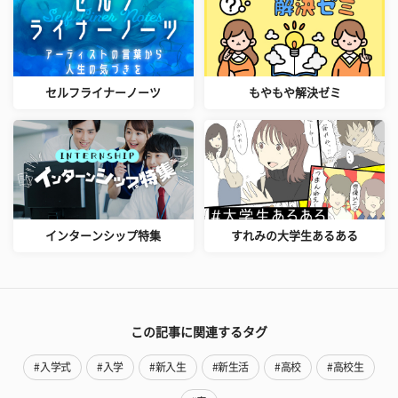
セルフライナーノーツ
もやもや解決ゼミ
インターンシップ特集
すれみの大学生あるある
この記事に関連するタグ
#入学式
#入学
#新入生
#新生活
#高校
#高校生