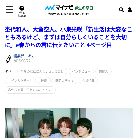
学生の
窓口とは
杢代和人、大倉空人、小泉光咲「新生活は大変なこ
ともあるけど、まずは自分らしくいることを大切
に」#春からの君に伝えたいこと 4ページ目
編集部：あこ
2025/03/22
タグ：
学生の君に伝えたい３つのこと
インタビュー
芸能人
サイン入りチェキ
映画
著名人チェキ
会員特典
春からの君に伝えたいこと2025