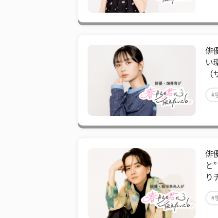
#
俳
い
（
#
#
俳
と
り
#
#