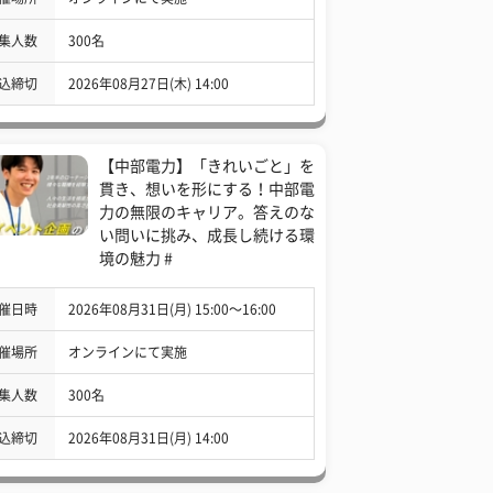
集人数
300名
込締切
2026年08月27日(木) 14:00
【中部電力】「きれいごと」を
貫き、想いを形にする！中部電
力の無限のキャリア。答えのな
い問いに挑み、成長し続ける環
境の魅力 #
催日時
2026年08月31日(月) 15:00〜16:00
催場所
オンラインにて実施
集人数
300名
込締切
2026年08月31日(月) 14:00