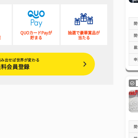
開
QUOカードPayが
抽選で豪華賞品が
開
催
貯まる
当たる
募
申
踏み出せば世界が変わる
無料会員登録
開