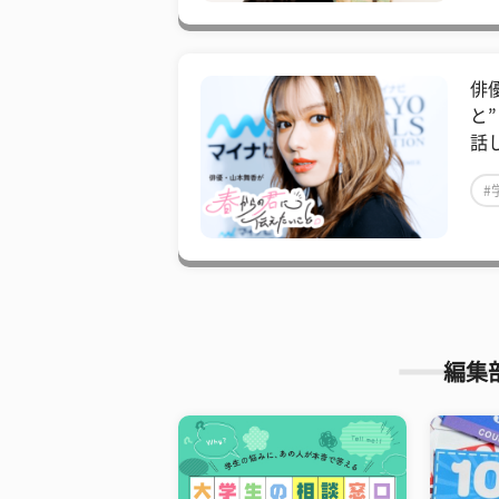
俳
と
話
#
#
編集