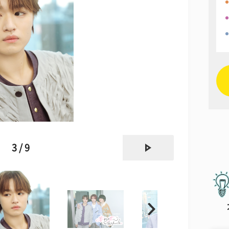
next
3 / 9