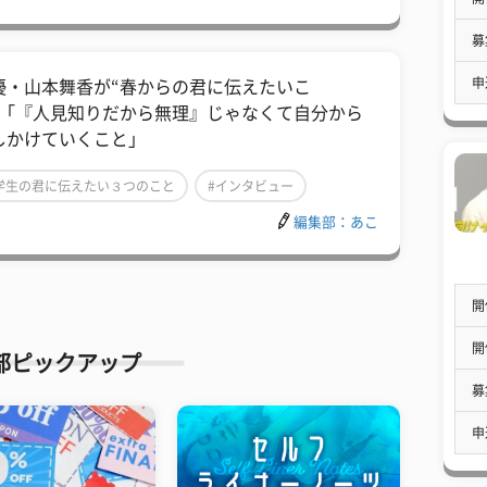
募
申
優・山本舞香が“春からの君に伝えたいこ
”「『人見知りだから無理』じゃなくて自分から
しかけていくこと」
学生の君に伝えたい３つのこと
#インタビュー
編集部：あこ
芸能人
開
開
部ピックアップ
募
申