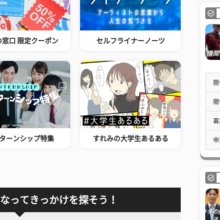
の窓口 限定クーポン
セルフライナーノーツ
開
開
募
ターンシップ特集
すれみの大学生あるある
申
なってきっかけを探そう！