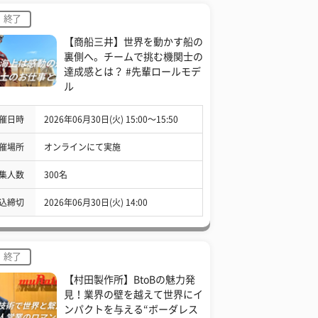
終了
【商船三井】世界を動かす船の
裏側へ。チームで挑む機関士の
達成感とは？ #先輩ロールモデ
ル
催日時
2026年06月30日(火) 15:00〜15:50
催場所
オンラインにて実施
集人数
300名
込締切
2026年06月30日(火) 14:00
終了
【村田製作所】BtoBの魅力発
見！業界の壁を越えて世界にイ
ンパクトを与える“ボーダレス