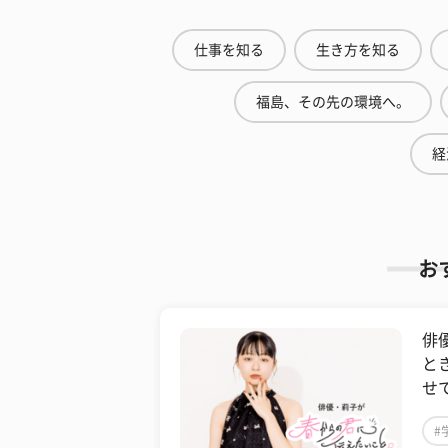
仕事を知る
生き方を知る
福島、その先の環境へ。
経
お
俳
と
せ
#