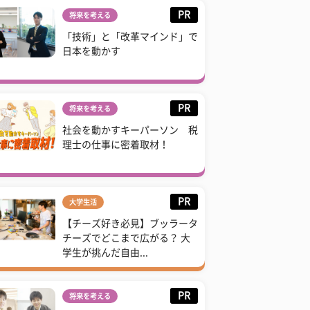
PR
将来を考える
「技術」と「改革マインド」で
日本を動かす
PR
将来を考える
社会を動かすキーパーソン 税
理士の仕事に密着取材！
PR
大学生活
【チーズ好き必見】ブッラータ
チーズでどこまで広がる？ 大
学生が挑んだ自由...
PR
将来を考える