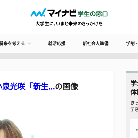
将来を考える
就活応援
新社会人準備
学割
学
光咲「新生...
の画像
体
き
学