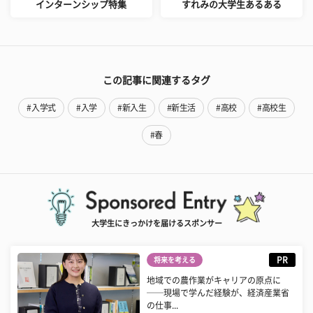
インターンシップ特集
すれみの大学生あるある
この記事に関連するタグ
#入学式
#入学
#新入生
#新生活
#高校
#高校生
#春
大学生にきっかけを届けるスポンサー
PR
将来を考える
地域での農作業がキャリアの原点に
──現場で学んだ経験が、経済産業省
の仕事...