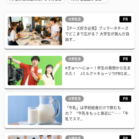
PR
大学生活
【チーズ好き必見】ブッラータチーズ
でどこまで広がる？ 大学生が挑んだ自
由す...
PR
大学生活
#ぎゅ〜〜にゅー！学生の発想から生ま
れた！ Jミルク×キョーソウPROJE...
PR
大学生活
「牛乳」は学校給食だけで飲むも
の？ “牛乳をもっと身近に”――「牛
乳でスマ...
PR
大学生活