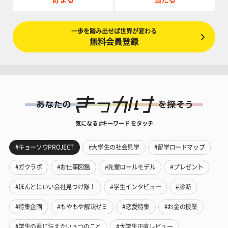
貯まる
当たる
一歩を踏み出せば世界が変わる
無料会員登録
気になる #キーワード をタッチ
#キョーソウPROJECT
#大学生の社会見学
#留学ロードマップ
#ガクラボ
#お仕事図鑑
#先輩ロールモデル
#プレゼント
#ほんとにいい会社見つけ隊！
#学生インタビュー
#診断
#特集企画
#もやもや解決ゼミ
#恋愛特集
#お金の授業
#学生の君に伝えたい３つのこと
#大学生正直レビュー