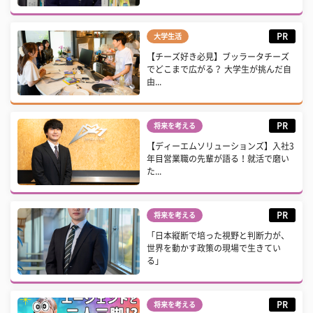
PR
大学生活
【チーズ好き必見】ブッラータチーズ
でどこまで広がる？ 大学生が挑んだ自
由...
PR
将来を考える
【ディーエムソリューションズ】入社3
年目営業職の先輩が語る！就活で磨い
た...
PR
将来を考える
「日本縦断で培った視野と判断力が、
世界を動かす政策の現場で生きてい
る」
PR
将来を考える