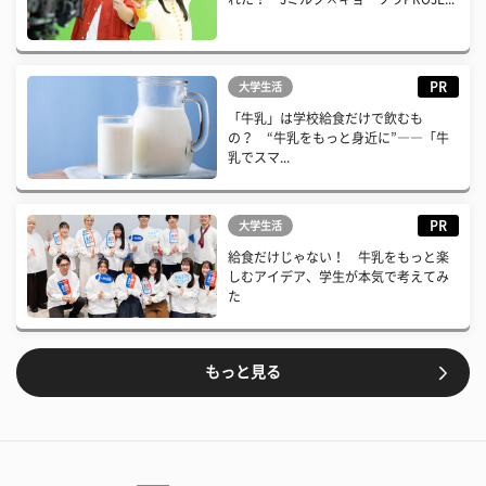
PR
大学生活
「牛乳」は学校給食だけで飲むも
の？ “牛乳をもっと身近に”――「牛
乳でスマ...
PR
大学生活
給食だけじゃない！ 牛乳をもっと楽
しむアイデア、学生が本気で考えてみ
た
もっと見る