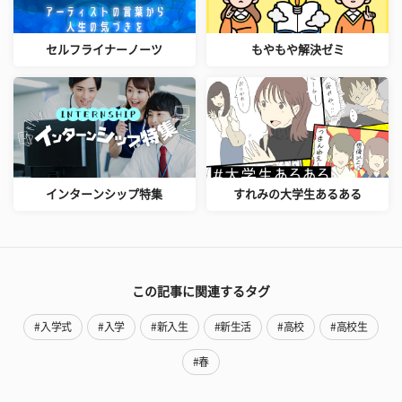
セルフライナーノーツ
もやもや解決ゼミ
インターンシップ特集
すれみの大学生あるある
この記事に関連するタグ
#入学式
#入学
#新入生
#新生活
#高校
#高校生
#春