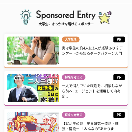
大学生にきっかけを届けるスポンサー
PR
大学生活
実は学生の約4人に3人が経験あり!? ア
ンケートから知るダークパターン入門
PR
将来を考える
一人で悩んでいた就活を、相談しなが
ら前へ! エージェントを活用して内々
定...
PR
将来を考える
【就活生必見】業界研究ー道路・舗
装・建設ー 「みんなの“あたりま