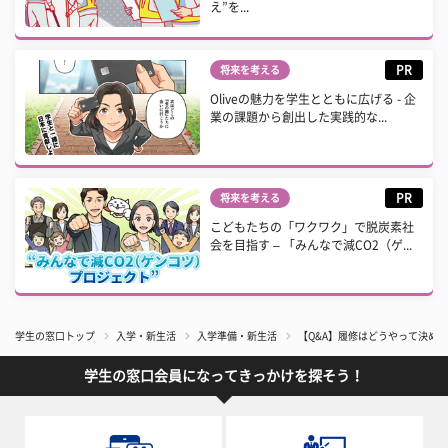
え”を...
PR
将来を考える
Oliveの魅力を学生とともに広げる - 企
業の課題から創出した実践的な...
PR
将来を考える
こどもたちの「ワクワク」で脱炭素社
会を目指す – 「みんなで減CO2（ゲ...
学生の窓口トップ
入学・新生活
入学準備・新生活
【Q&A】履修はどうやって決め
学生の窓口会員になってきっかけを探そう！