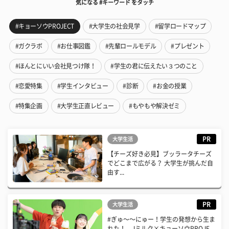
気になる #キーワード をタッチ
#キョーソウPROJECT
#大学生の社会見学
#留学ロードマップ
#ガクラボ
#お仕事図鑑
#先輩ロールモデル
#プレゼント
#ほんとにいい会社見つけ隊！
#学生の君に伝えたい３つのこと
#恋愛特集
#学生インタビュー
#診断
#お金の授業
#特集企画
#大学生正直レビュー
#もやもや解決ゼミ
PR
大学生活
【チーズ好き必見】ブッラータチーズ
でどこまで広がる？ 大学生が挑んだ自
由す...
PR
大学生活
#ぎゅ〜〜にゅー！学生の発想から生ま
れた！ Jミルク×キョーソウPROJE...