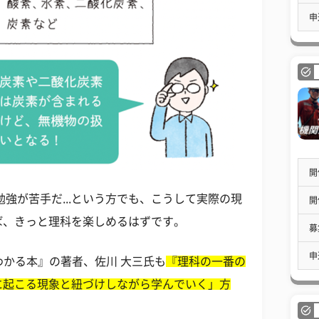
申
開
強が苦手だ...という方でも、こうして実際の現
開
ば、きっと理科を楽しめるはずです。
募
申
わかる本』の著者、佐川 大三氏も
『理科の一番の
に起こる現象と紐づけしながら学んでいく」方