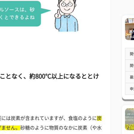
開
開
ることなく、約800℃以上になるととけ
募
申
質には炭素が含まれていますが、食塩のように
炭
げません。
砂糖のように物質のなかに炭素（や水