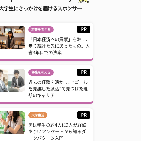
大学生にきっかけを届けるスポンサー
PR
将来を考える
「日本経済への貢献」を軸に、
走り続けた先にあったもの。入
省3年目での法案...
PR
将来を考える
過去の経験を活かし、“ゴール
を見越した就活”で見つけた理
想のキャリア
PR
大学生活
実は学生の約4人に3人が経験
あり!? アンケートから知るダ
ークパターン入門