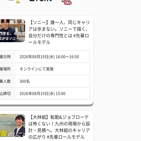
【ソニー】誰一人、同じキャリ
アは歩まない。ソニーで描く、
自分だけの専門性とは #先輩ロ
ールモデル
催日時
2026年08月19日(水) 16:00〜16:50
催場所
オンラインにて実施
集人数
300名
込締切
2026年08月19日(水) 15:00
【大林組】転勤&ジョブローテ
は怖くない！九州の現場から設
計・見積へ。大林組のキャリア
の広がり #先輩ロールモデル