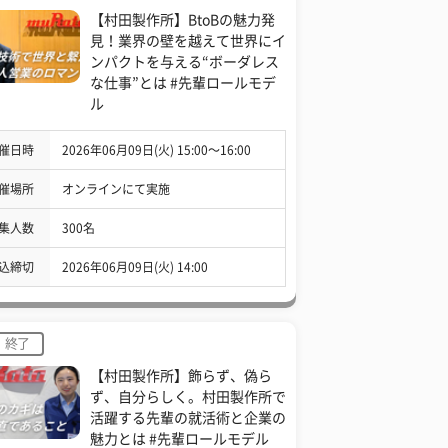
【村田製作所】BtoBの魅力発
見！業界の壁を越えて世界にイ
ンパクトを与える“ボーダレス
な仕事”とは #先輩ロールモデ
ル
催日時
2026年06月09日(火) 15:00〜16:00
催場所
オンラインにて実施
集人数
300名
込締切
2026年06月09日(火) 14:00
終了
【村田製作所】飾らず、偽ら
ず、自分らしく。村田製作所で
活躍する先輩の就活術と企業の
魅力とは #先輩ロールモデル