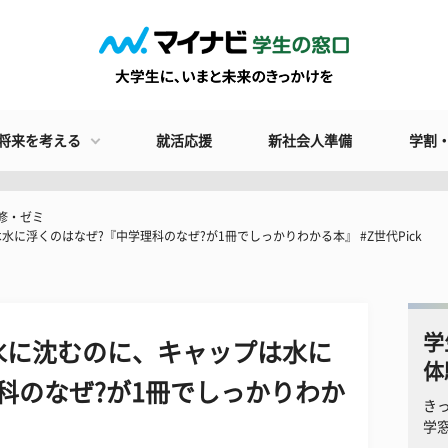
将来を考える
就活応援
新社会人準備
学割
修・ゼミ
に浮くのはなぜ?『中学理科のなぜ?が1冊でしっかりわかる本』 #Z世代Pick
学
水に沈むのに、キャップは水に
体
科のなぜ?が1冊でしっかりわか
き
学