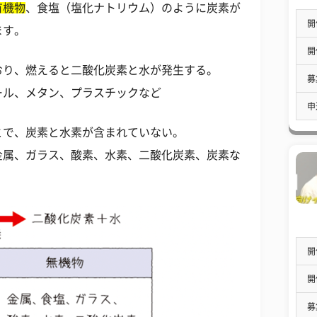
有機物
、食塩（塩化ナトリウム）のように炭素が
開
ます。
開
おり、燃えると二酸化炭素と水が発生する。
募
ール、メタン、プラスチックなど
申
とで、炭素と水素が含まれていない。
金属、ガラス、酸素、水素、二酸化炭素、炭素な
開
開
募