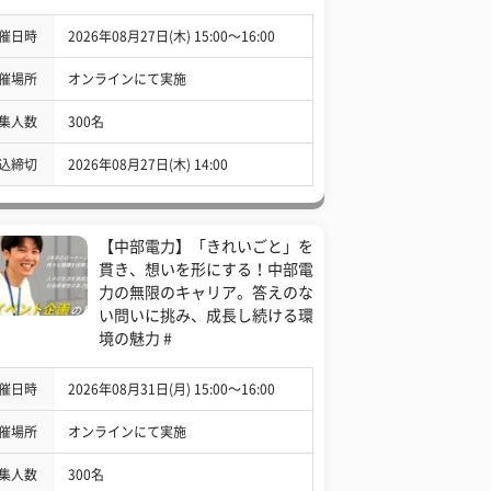
催日時
2026年08月27日(木) 15:00〜16:00
催場所
オンラインにて実施
集人数
300名
込締切
2026年08月27日(木) 14:00
【中部電力】「きれいごと」を
貫き、想いを形にする！中部電
力の無限のキャリア。答えのな
い問いに挑み、成長し続ける環
境の魅力 #
催日時
2026年08月31日(月) 15:00〜16:00
催場所
オンラインにて実施
集人数
300名