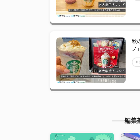
秋
ノ
#
編集