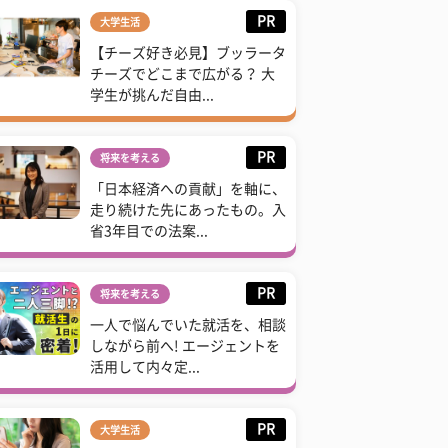
PR
大学生活
【チーズ好き必見】ブッラータ
チーズでどこまで広がる？ 大
学生が挑んだ自由...
PR
将来を考える
「日本経済への貢献」を軸に、
走り続けた先にあったもの。入
省3年目での法案...
PR
将来を考える
一人で悩んでいた就活を、相談
しながら前へ! エージェントを
活用して内々定...
PR
大学生活