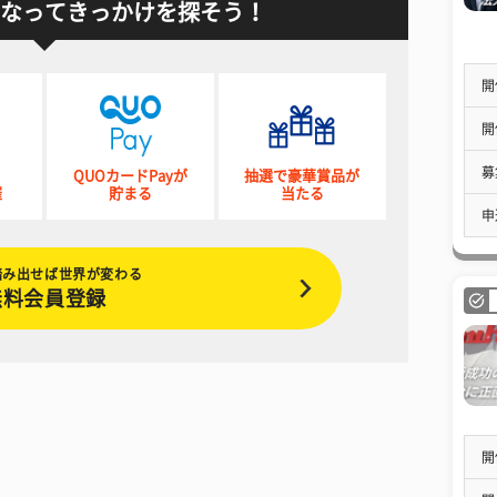
なってきっかけを探そう！
開
開
募
QUOカードPayが
抽選で豪華賞品が
催
貯まる
当たる
申
踏み出せば世界が変わる
無料会員登録
開