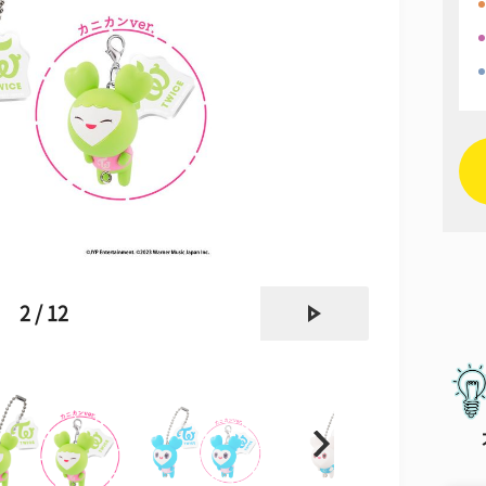
next
2 / 12