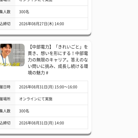
集人数
300名
込締切
2026年08月27日(木) 14:00
【中部電力】「きれいごと」を
貫き、想いを形にする！中部電
力の無限のキャリア。答えのな
い問いに挑み、成長し続ける環
境の魅力 #
催日時
2026年08月31日(月) 15:00〜16:00
催場所
オンラインにて実施
集人数
300名
込締切
2026年08月31日(月) 14:00