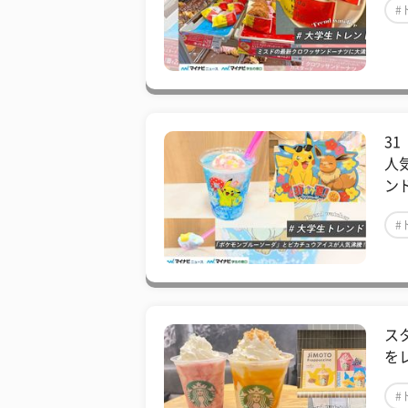
#
3
人
ン
#
ス
を
#