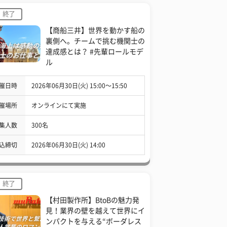
終了
【商船三井】世界を動かす船の
裏側へ。チームで挑む機関士の
達成感とは？ #先輩ロールモデ
ル
催日時
2026年06月30日(火) 15:00〜15:50
催場所
オンラインにて実施
集人数
300名
込締切
2026年06月30日(火) 14:00
終了
【村田製作所】BtoBの魅力発
見！業界の壁を越えて世界にイ
ンパクトを与える“ボーダレス