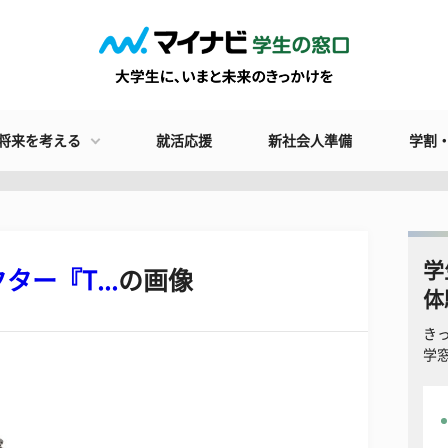
将来を考える
就活応援
新社会人準備
学割
学
ター『T...
の画像
体
き
学