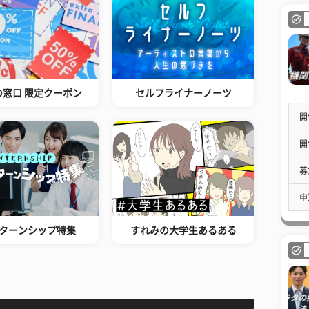
の窓口 限定クーポン
セルフライナーノーツ
開
開
募
申
ターンシップ特集
すれみの大学生あるある